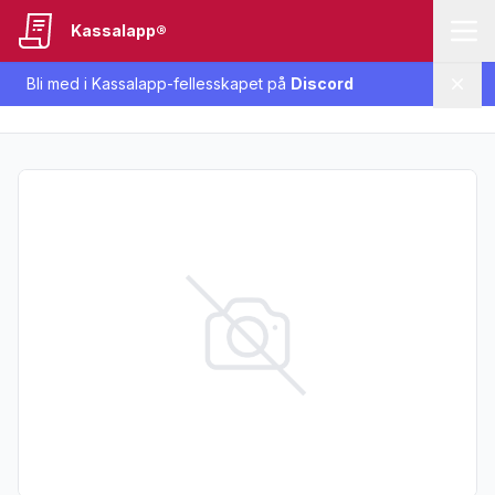
Kassalapp®
Bli med i Kassalapp-fellesskapet på
Discord
Lukk