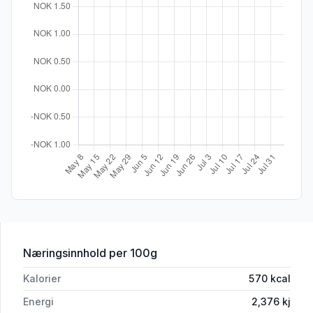
for 'Coop Nøttepålegg 400g'
Næringsinnhold
per 100g
Kalorier
570
kcal
Energi
2,376
kj