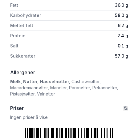
Fett
36.0
g
Karbohydrater
58.0
g
Mettet fett
6.2
g
Protein
2.4
g
Salt
0.1
g
Sukkerarter
57.0
g
i 'Coop Nøttepålegg 400g'
Allergener
Melk,
Nøtter,
Hasselnøtter,
Cashewnøtter,
Macademiannøtter,
Mandler,
Paranøtter,
Pekannøtter,
Pistasjnøtter,
Valnøtter
Priser
Ingen priser å vise