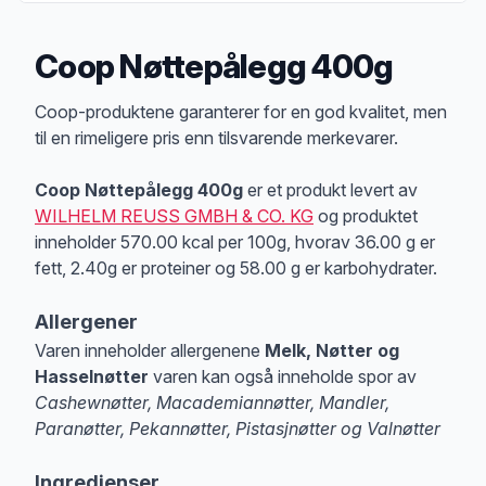
Coop Nøttepålegg 400g
Produktbeskrivelse
Coop-produktene garanterer for en god kvalitet, men
til en rimeligere pris enn tilsvarende merkevarer.
Coop Nøttepålegg 400g
er et produkt levert av
WILHELM REUSS GMBH & CO. KG
og produktet
inneholder 570.00 kcal per 100g, hvorav 36.00 g er
fett, 2.40g er proteiner og 58.00 g er karbohydrater.
Allergener
Varen inneholder allergenene
Melk, Nøtter og
Hasselnøtter
varen kan også inneholde spor av
Cashewnøtter, Macademiannøtter, Mandler,
Paranøtter, Pekannøtter, Pistasjnøtter og Valnøtter
Merk
at denne informasjonen er bare til informasjon, sjekk pakkningen og 
Ingredienser