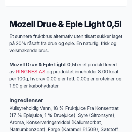
Mozell Drue & Eple Light 0,5l
Produktbeskrivelse
Et sunnere fruktbrus alternativ uten tilsatt sukker laget
på 20% råsaft fra drue og eple. En naturlig, frisk og
velsmakende brus.
Mozell Drue & Eple Light 0,5l
er et produkt levert
av
RINGNES AS
og produktet inneholder 8.00 kcal
per 100g, hvorav 0.00 g er fett, 0.00g er proteiner og
1.90 g er karbohydrater.
Ingredienser
Kullsyreholdig Vann, 18 % Fruktjuice Fra Konsentrat
(17 % Eplejuice, 1 % Druejuice), Syre (Sitronsyre),
Aroma, Konserveringsmiddel (Kaliumsorbat,
Natriumbenzoat), Farge (Karamell E150B), Søtstoff