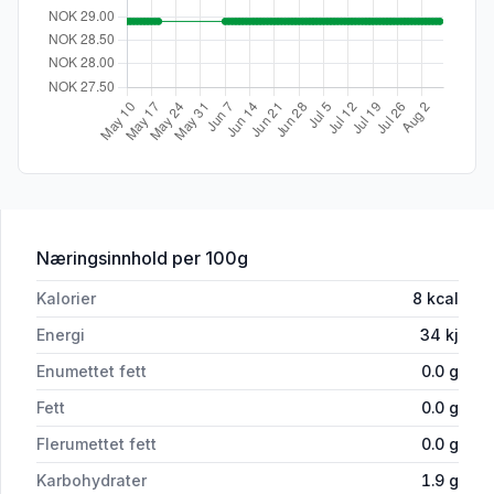
for 'Mozell Drue & Eple Light 0,5l'
Næringsinnhold
per 100g
Kalorier
8
kcal
Energi
34
kj
Enumettet fett
0.0
g
Fett
0.0
g
Flerumettet fett
0.0
g
Karbohydrater
1.9
g