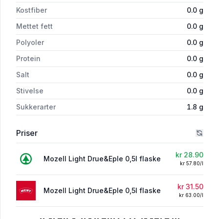
Kostfiber
0.0
g
Mettet fett
0.0
g
Polyoler
0.0
g
Protein
0.0
g
Salt
0.0
g
Stivelse
0.0
g
Sukkerarter
1.8
g
Priser
kr 28.90
Mozell Light Drue&Eple 0,5l flaske
kr 57.80/l
kr 31.50
Mozell Light Drue&Eple 0,5l flaske
kr 63.00/l