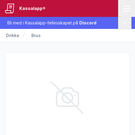
Kassalapp®
Bli med i Kassalapp-fellesskapet på
Discord
Lukk
Drikke
Brus