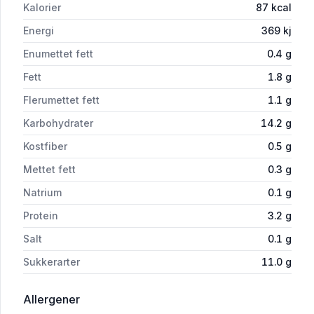
Kalorier
87
kcal
Energi
369
kj
Enumettet fett
0.4
g
Fett
1.8
g
Flerumettet fett
1.1
g
Karbohydrater
14.2
g
Kostfiber
0.5
g
Mettet fett
0.3
g
Natrium
0.1
g
Protein
3.2
g
Salt
0.1
g
Sukkerarter
11.0
g
i 'Soyadessert med vanilje 4 x 125 g, 500 g'
Allergener