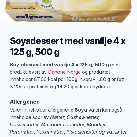
Soyadessert med vanilje 4 x
125 g, 500 g
Produktbeskrivelse
Soyadessert med vanilje 4 x 125 g, 500 g
er et
produkt levert av
Danone Norge
og produktet
inneholder 87.00 kcal per 100g, hvorav 1.80 g er fett,
3.20g er proteiner og 14.20 g er karbohydrater.
Allergener
Varen inneholder allergenene
Soya
varen kan også
inneholde spor av
Nøtter, Cashewnøtter,
Hasselnøtter, Macademiannøtter, Mandler,
Paranøtter, Pekannøtter, Pistasienøtter og Valnøtter