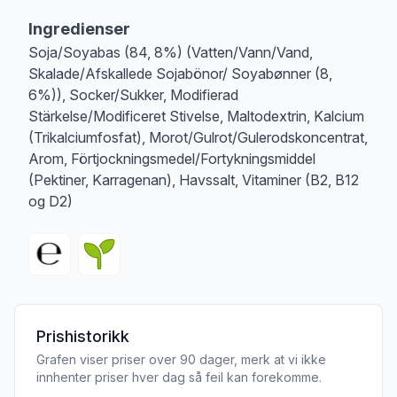
Merk
at denne informasjonen er bare til informasjon, sjekk pakkningen og 
Ingredienser
Soja/Soyabas (84, 8%) (Vatten/Vann/Vand,
Skalade/Afskallede Sojabönor/ Soyabønner (8,
6%)), Socker/Sukker, Modifierad
Stärkelse/Modificeret Stivelse, Maltodextrin, Kalcium
(Trikalciumfosfat), Morot/Gulrot/Gulerodskoncentrat,
Arom, Förtjockningsmedel/Fortykningsmiddel
(Pektiner, Karragenan), Havssalt, Vitaminer (B2, B12
og D2)
Prishistorikk
Grafen viser priser over 90 dager, merk at vi ikke
innhenter priser hver dag så feil kan forekomme.