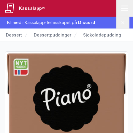
Kassalapp®
Bli med i Kassalapp-fellesskapet på
Discord
Lukk
Dessert
Dessertpuddinger
Sjokoladepudding