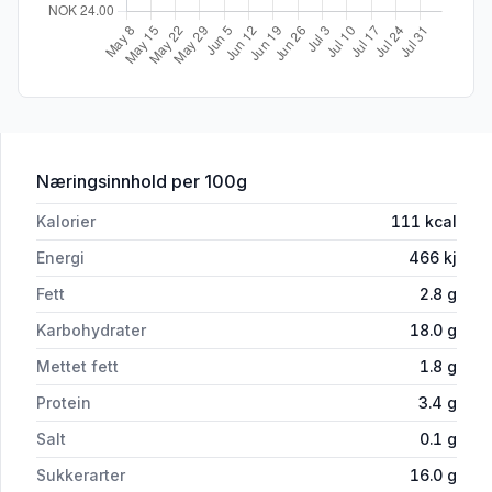
for 'Sjokoladepudding 0,5l Piano'
Næringsinnhold
per 100g
Kalorier
111
kcal
Energi
466
kj
Fett
2.8
g
Karbohydrater
18.0
g
Mettet fett
1.8
g
Protein
3.4
g
Salt
0.1
g
Sukkerarter
16.0
g