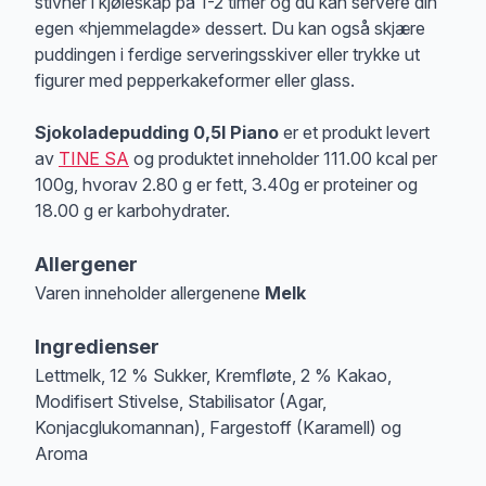
stivner i kjøleskap på 1-2 timer og du kan servere din
egen «hjemmelagde» dessert. Du kan også skjære
puddingen i ferdige serveringsskiver eller trykke ut
figurer med pepperkakeformer eller glass.
Sjokoladepudding 0,5l Piano
er et produkt levert
av
TINE SA
og produktet inneholder 111.00 kcal per
100g, hvorav 2.80 g er fett, 3.40g er proteiner og
18.00 g er karbohydrater.
Allergener
Varen inneholder allergenene
Melk
Merk
at denne informasjonen er bare til informasjon, sjekk pakkningen og 
Ingredienser
Lettmelk, 12 % Sukker, Kremfløte, 2 % Kakao,
Modifisert Stivelse, Stabilisator (Agar,
Konjacglukomannan), Fargestoff (Karamell) og
Aroma