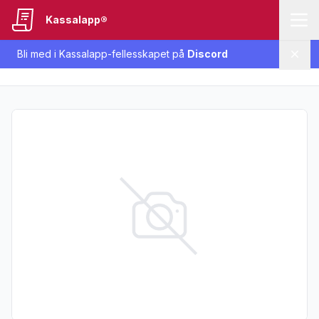
Kassalapp®
Bli med i Kassalapp-fellesskapet på
Discord
Lukk