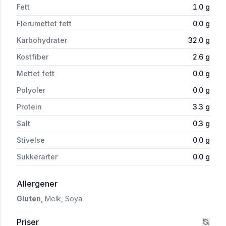
Fett
1.0
g
Flerumettet fett
0.0
g
Karbohydrater
32.0
g
Kostfiber
2.6
g
Mettet fett
0.0
g
Polyoler
0.0
g
Protein
3.3
g
Salt
0.3
g
Stivelse
0.0
g
Sukkerarter
0.0
g
i 'Coop Gnocchi di Patate 500g'
Allergener
Gluten,
Melk,
Soya
Priser