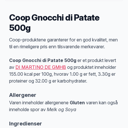
Coop Gnocchi di Patate
500g
Produktbeskrivelse
Coop-produktene garanterer for en god kvalitet, men
til en rimeligere pris enn tilsvarende merkevarer.
Coop Gnocchi di Patate 500g
er et produkt levert
av
DI MARTINO DE GMHB
og produktet inneholder
155.00 kcal per 100g, hvorav 1.00 g er fett, 3.30g er
proteiner og 32.00 g er karbohydrater.
Allergener
Varen inneholder allergenene
Gluten
varen kan også
inneholde spor av
Melk og Soya
Merk
at denne informasjonen er bare til informasjon, sjekk pakkningen og 
Ingredienser