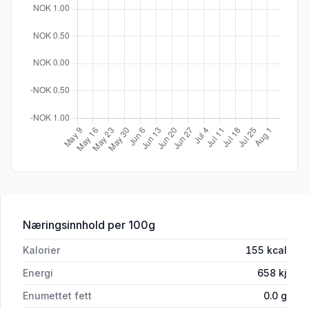
for 'Coop Gnocchi di Patate 500g'
Næringsinnhold
per 100g
Kalorier
155
kcal
Energi
658
kj
Enumettet fett
0.0
g