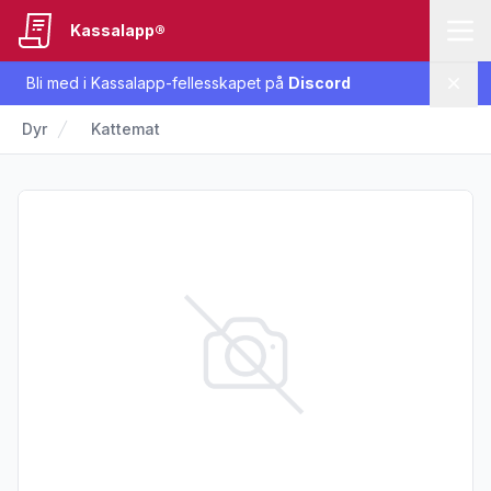
Kassalapp®
Bli med i Kassalapp-fellesskapet på
Discord
Lukk
Dyr
Kattemat