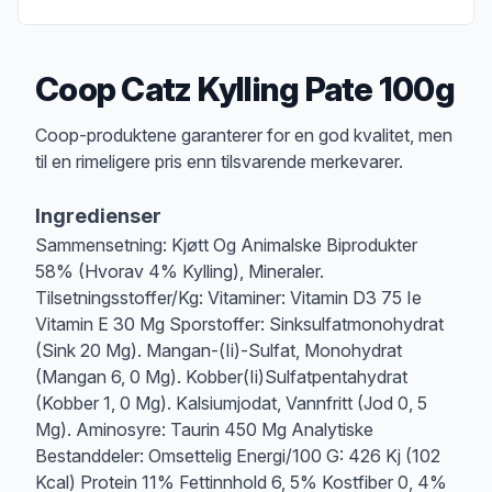
Coop Catz Kylling Pate 100g
Produktbeskrivelse
Coop-produktene garanterer for en god kvalitet, men
til en rimeligere pris enn tilsvarende merkevarer.
Ingredienser
Sammensetning: Kjøtt Og Animalske Biprodukter
58% (Hvorav 4% Kylling), Mineraler.
Tilsetningsstoffer/Kg: Vitaminer: Vitamin D3 75 Ie
Vitamin E 30 Mg Sporstoffer: Sinksulfatmonohydrat
(Sink 20 Mg). Mangan-(Ii)-Sulfat, Monohydrat
(Mangan 6, 0 Mg). Kobber(Ii)Sulfatpentahydrat
(Kobber 1, 0 Mg). Kalsiumjodat, Vannfritt (Jod 0, 5
Mg). Aminosyre: Taurin 450 Mg Analytiske
Bestanddeler: Omsettelig Energi/100 G: 426 Kj (102
Kcal) Protein 11% Fettinnhold 6, 5% Kostfiber 0, 4%