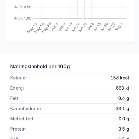
for 'Hodne Sine Komler 500g'
Næringsinnhold
per 100g
Kalorier
158
kcal
Energi
663
kj
Fett
0.4
g
Karbohydrater
33.1
g
Mettet fett
0.0
g
Protein
3.5
g