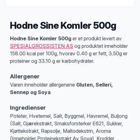
Hodne Sine Komler 500g
Produktbeskrivelse
Hodne Sine Komler 500g
er et produkt levert av
SPESIALGROSSISTEN AS
og produktet inneholder
158.00 kcal per 100g, hvorav 0.40 g er fett, 3.50g er
proteiner og 33.10 g er karbohydrater.
Allergener
Varen inneholder allergenene
Gluten, Selleri,
Sennep og Soya
Merk
at denne informasjonen er bare til informasjon, sjekk pakkningen og 
Ingredienser
Poteter, Hvetemel, Salt, Byggmel, Havremel, Buljong
(Salt, Gjærekstrakt, Smaksforsterker E621, Sukker,
Kjøttekstrakt, Rapsolje, Maltodekstrin, Aroma
(Inneholder Proteinekstrakt Av Soya), Krydder