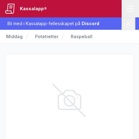
Kassalapp®
Bli med i Kassalapp-fellesskapet på
Discord
Lukk
Middag
Potetretter
Raspeball