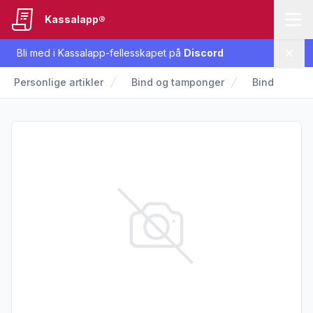
Kassalapp®
Bli med i Kassalapp-fellesskapet på
Discord
Lukk
Personlige artikler
Bind og tamponger
Bind