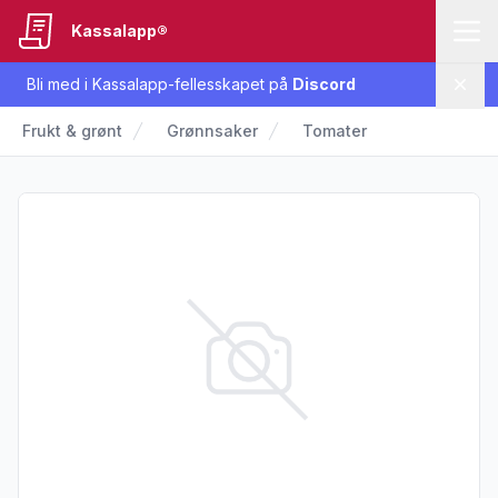
Kassalapp®
Bli med i Kassalapp-fellesskapet på
Discord
Lukk
Frukt & grønt
Grønnsaker
Tomater