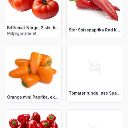
Bifftomat Norge, 2 stk, 500 g
Stor Spisspaprika Rød Klasse 1 Marokko / Spania / Nederland, 300 g
Miljøgartneriet
Vis flere detaljer for produktet "Orange mini Paprika, ekstra
Vis flere detaljer for produkt
Tomater runde løse Spania/ Nederland, 500 g
Orange mini Paprika, ekstra søte Nederland / Spania, 150 g
Vis flere detaljer for produktet "Røde Minipaprika, Ekstra Sø
Vis flere detaljer for produkte