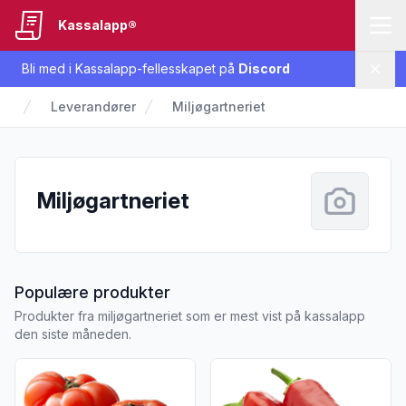
Kassalapp®
Bli med i Kassalapp-fellesskapet på
Discord
Lukk
Leverandører
Miljøgartneriet
Miljøgartneriet
fra Miljøgartneriet
Populære produkter
Produkter fra miljøgartneriet som er mest vist på kassalapp
den siste måneden.
Vis flere detaljer for produktet "Bifftomat Norge, 2 stk, 500 
Vis flere detaljer for produkt