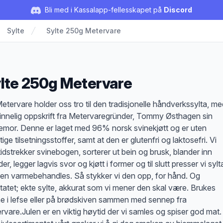
Bli med i Kassalapp-fellesskapet på
Discord
Sylte
Sylte 250g Metervare
lte 250g Metervare
duktbeskrivelse
 Metervare holder oss tro til den tradisjonelle håndverkssylta, m
innelig oppskrift fra Metervaregründer, Tommy Østhagen sin
emor. Denne er laget med 96% norsk svinekjøtt og er uten
ige tilsetningsstoffer, samt at den er glutenfri og laktosefri. Vi
tidstrekker svinebogen, sorterer ut bein og brusk, blander inn
er, legger lagvis svor og kjøtt i former og til slutt presser vi sylt
den varmebehandles. Så stykker vi den opp, for hånd. Og
ltatet; ekte sylte, akkurat som vi mener den skal være. Brukes
ne i lefse eller på brødskiven sammen med sennep fra
rvare.Julen er en viktig høytid der vi samles og spiser god mat.