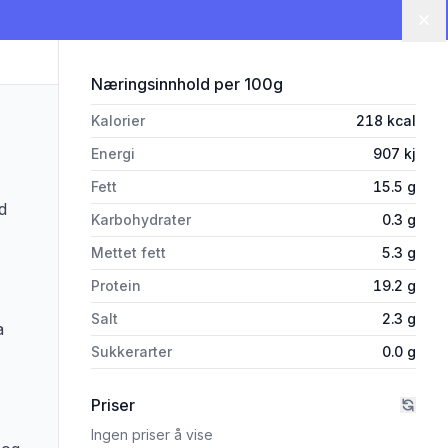
Lu
for 'Sylte 250g Metervare'
Næringsinnhold
per 100g
Kalorier
218
kcal
Energi
907
kj
Fett
15.5
g
ed
Karbohydrater
0.3
g
Mettet fett
5.3
g
Protein
19.2
g
Salt
2.3
g
a
Sukkerarter
0.0
g
Priser
Ingen priser å vise