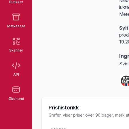
Med 
Butikker
lukt
Mete
Matkasser
Syl
prod
19.2
Skanner
Ing
Svin
API
Økonomi
Prishistorikk
Grafen viser priser over 90 dager, merk at