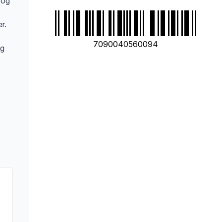
 og
r.
7090040560094
g