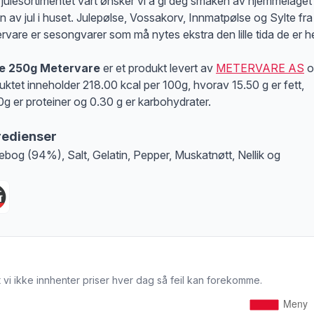
julesortimentet vårt ønsker vi å gi deg smaken av hjemmelaget
en av jul i huset. Julepølse, Vossakorv, Innmatpølse og Sylte fra
rvare er sesongvarer som må nytes ekstra den lille tida de er he
te 250g Metervare
er et produkt levert av
METERVARE AS
o
uktet inneholder 218.00 kcal per 100g, hvorav 15.50 g er fett,
0g er proteiner og 0.30 g er karbohydrater.
redienser
ebog (94%), Salt, Gelatin, Pepper, Muskatnøtt, Nellik og
 vi ikke innhenter priser hver dag så feil kan forekomme.