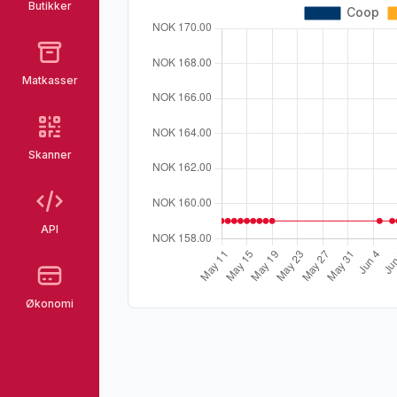
Butikker
Matkasser
Skanner
API
Økonomi