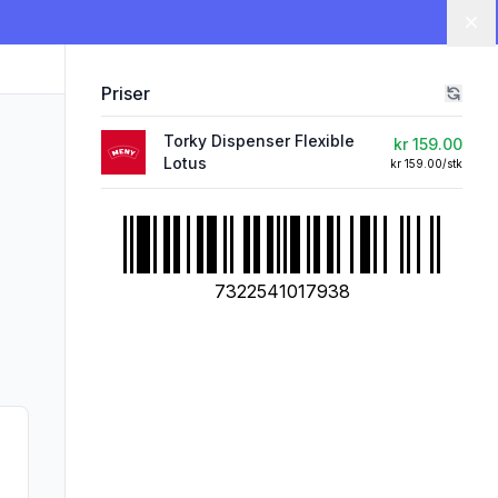
Lu
Priser
Torky Dispenser Flexible
kr 159.00
Lotus
kr 159.00/stk
7322541017938