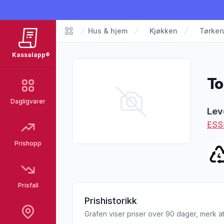
Hus & hjem
Kjøkken
Tørkeru
Matvarer
Kassalapp®
To
Dagligvarer
Pro
Lev
ESS
Prishopp
Prisfall
Prishistorikk
Grafen viser priser over 90 dager, merk at