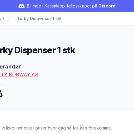
Bli med i Kassalapp-fellesskapet på
Discord
ll
Torky Dispenser 1 stk
rky Dispenser 1 stk
duktbeskrivelse
erandør
ITY NORWAY AS
 vi ikke innhenter priser hver dag så feil kan forekomme.