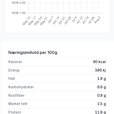
for 'BE:WE Proteinpudding Sjokolade 
Næringsinnhold
per 100g
Kalorier
90
kcal
Energi
386
kj
Fett
1.8
g
Karbohydrater
6.6
g
Kostfiber
0.8
g
Mettet fett
1.5
g
Protein
11.8
g