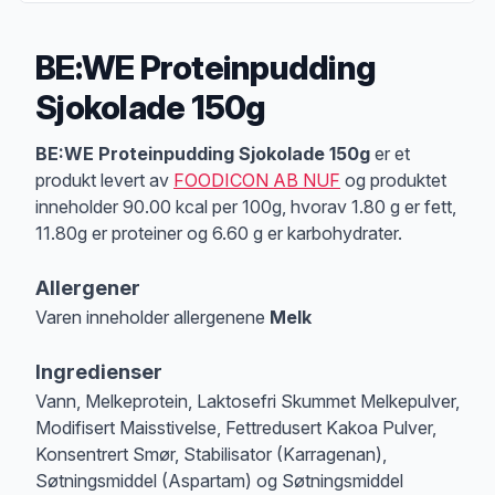
BE:WE Proteinpudding
Sjokolade 150g
Produktbeskrivelse
BE:WE Proteinpudding Sjokolade 150g
er et
produkt levert av
FOODICON AB NUF
og produktet
inneholder 90.00 kcal per 100g, hvorav 1.80 g er fett,
11.80g er proteiner og 6.60 g er karbohydrater.
Allergener
Varen inneholder allergenene
Melk
Merk
at denne informasjonen er bare til informasjon, sjekk pakkningen og 
Ingredienser
Vann, Melkeprotein, Laktosefri Skummet Melkepulver,
Modifisert Maisstivelse, Fettredusert Kakoa Pulver,
Konsentrert Smør, Stabilisator (Karragenan),
Søtningsmiddel (Aspartam) og Søtningsmiddel