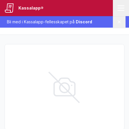
Kassalapp®
Bli med i Kassalapp-fellesskapet på
Discord
Lukk