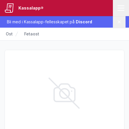
Kassalapp®
Bli med i Kassalapp-fellesskapet på
Discord
Lukk
Ost
Fetaost