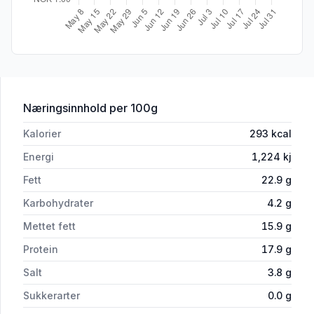
for 'Ystepikene Bedaost Tomat 378g'
Næringsinnhold
per 100g
Kalorier
293
kcal
Energi
1,224
kj
Fett
22.9
g
Karbohydrater
4.2
g
Mettet fett
15.9
g
Protein
17.9
g
Salt
3.8
g
Sukkerarter
0.0
g