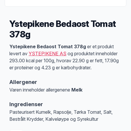
Ystepikene Bedaost Tomat
378g
Produktbeskrivelse
Ystepikene Bedaost Tomat 378g
er et produkt
levert av
YSTEPIKENE AS
og produktet inneholder
293.00 kcal per 100g, hvorav 22.90 g er fett, 17.90g
er proteiner og 4.23 g er karbohydrater.
Allergener
Varen inneholder allergenene
Melk
Merk
at denne informasjonen er bare til informasjon, sjekk pakkningen og 
Ingredienser
Pasteurisert Kumelk, Rapsolje, Tørka Tomat, Salt,
Bestrålt Krydder, Kalveløype og Syrekultur