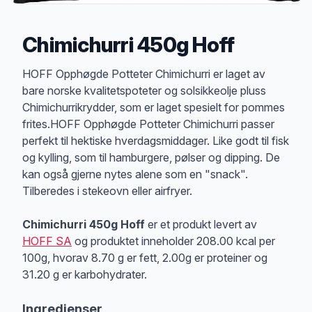
Chimichurri 450g Hoff
Produktbeskrivelse
HOFF Opphøgde Potteter Chimichurri er laget av
bare norske kvalitetspoteter og solsikkeolje pluss
Chimichurrikrydder, som er laget spesielt for pommes
frites.HOFF Opphøgde Potteter Chimichurri passer
perfekt til hektiske hverdagsmiddager. Like godt til fisk
og kylling, som til hamburgere, pølser og dipping. De
kan også gjerne nytes alene som en "snack".
Tilberedes i stekeovn eller airfryer.
Chimichurri 450g Hoff
er et produkt levert av
HOFF SA
og produktet inneholder 208.00 kcal per
100g, hvorav 8.70 g er fett, 2.00g er proteiner og
31.20 g er karbohydrater.
Ingredienser