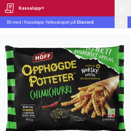
Kassalapp®
Bli med i Kassalapp-fellesskapet på
Discord
Lukk