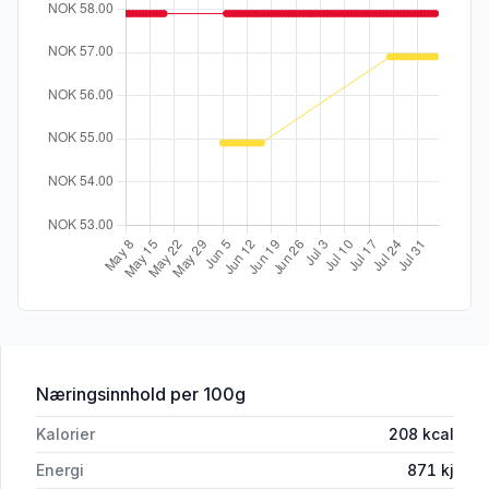
for 'Chimichurri 450g Hoff'
Næringsinnhold
per 100g
Kalorier
208
kcal
Energi
871
kj