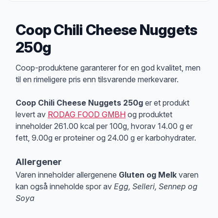
Coop Chili Cheese Nuggets
250g
Produktbeskrivelse
Coop-produktene garanterer for en god kvalitet, men
til en rimeligere pris enn tilsvarende merkevarer.
Coop Chili Cheese Nuggets 250g
er et produkt
levert av
RODAG FOOD GMBH
og produktet
inneholder 261.00 kcal per 100g, hvorav 14.00 g er
fett, 9.00g er proteiner og 24.00 g er karbohydrater.
Allergener
Varen inneholder allergenene
Gluten og Melk
varen
kan også inneholde spor av
Egg, Selleri, Sennep og
Soya
Merk
at denne informasjonen er bare til informasjon, sjekk pakkningen og 