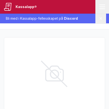
Kassalapp®
Bli med i Kassalapp-fellesskapet på
Discord
Lukk