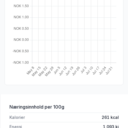
for 'Coop Chili Cheese Nuggets 250g'
Næringsinnhold
per 100g
Kalorier
261
kcal
Energi
1,093
kj