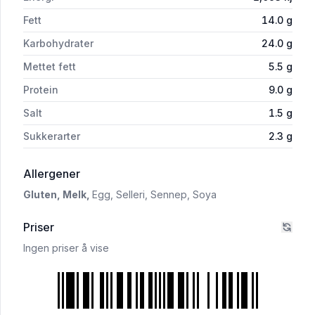
Fett
14.0
g
Karbohydrater
24.0
g
Mettet fett
5.5
g
Protein
9.0
g
Salt
1.5
g
Sukkerarter
2.3
g
i 'Coop Chili Cheese Nuggets 250g'
Allergener
Gluten,
Melk,
Egg,
Selleri,
Sennep,
Soya
Priser
Ingen priser å vise