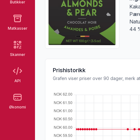
Butikker
Kaka
Pære
Natu
Matkasser
44 
Skanner
Prishistorikk
Grafen viser priser over 90 dager, merk at
API
Økonomi