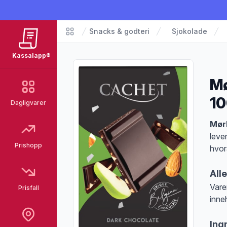
Snacks & godteri
Sjokolade
Matvarer
Kassalapp®
Mø
10
Dagligvarer
Pro
Mør
leve
Prishopp
hvor
All
Vare
Prisfall
inne
Merk
Ing