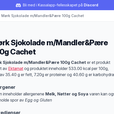
Bli med i Kassalapp-fellesskapet på
Discord
Mørk Sjokolade m/Mandler&Pære 100g Cachet
rk Sjokolade m/Mandler&Pære
0g Cachet
duktbeskrivelse
k Sjokolade m/Mandler&Pære 100g Cachet
er et produkt
rt av
Ektamat
og produktet inneholder 533.00 kcal per 100g,
av 35.40 g er fett, 7.20g er proteiner og 40.60 g er karbohydra
ergener
n inneholder allergenene
Melk, Nøtter og Soya
varen kan og
holde spor av
Egg og Gluten
at denne informasjonen er bare til informasjon, sjekk pakkningen og innholdsbesk
redienser