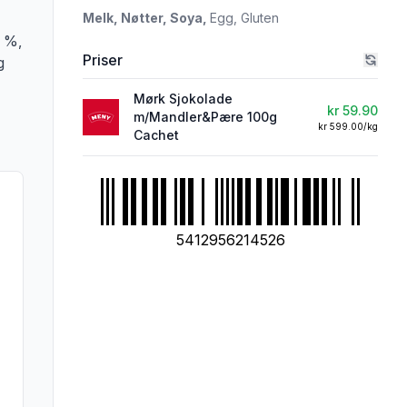
Melk,
Nøtter,
Soya,
Egg,
Gluten
5 %,
Priser
g
Mørk Sjokolade
kr 59.90
m/Mandler&Pære 100g
kr 599.00/kg
Cachet
5412956214526