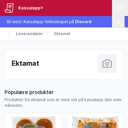
Kassalapp®
Bli med i Kassalapp-fellesskapet på
Discord
Lukk
Leverandører
Ektamat
Ektamat
fra Ektamat
Populære produkter
Produkter fra ektamat som er mest vist på kassalapp den siste
måneden.
Vis flere detaljer for produktet "Karamellvafler 250g Roberts
Vis flere detaljer for produkt