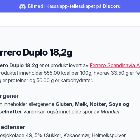
Bli med i Kassalapp-fellesskapet på
Discord
rrero Duplo 18,2g
duktbeskrivelse
ero Duplo 18,2g
er et produkt levert av
Ferrero Scandinavia 
roduktet inneholder 555.00 kcal per 100g, hvorav 33.50 g er fet
g er proteiner og 56.00 g er karbohydrater.
ergener
n inneholder allergenene
Gluten, Melk, Nøtter, Soya og
selnøtter
varen kan også inneholde spor av
Mandler
at denne informasjonen er bare til informasjon, sjekk pakkningen og innholdsbesk
redienser
esjokolade 49, 5% (Sukker, Kakaosmør, Helmelkspulver,