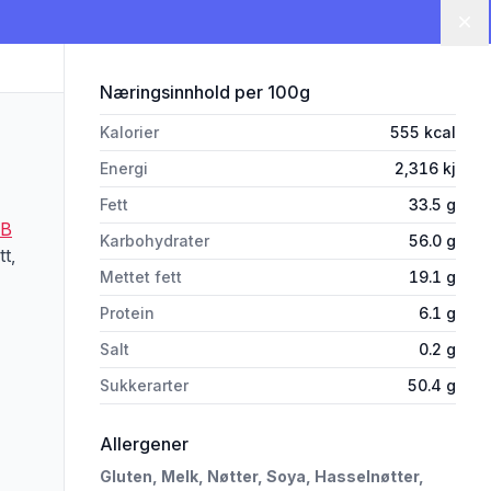
Lu
for 'Ferrero Duplo 18,2g'
Næringsinnhold
per 100g
Kalorier
555
kcal
Energi
2,316
kj
Fett
33.5
g
AB
Karbohydrater
56.0
g
t,
Mettet fett
19.1
g
Protein
6.1
g
Salt
0.2
g
Sukkerarter
50.4
g
rivelsen nøye om du har allergier, vi tar forbehold om at det kan være feil i da
i 'Ferrero Duplo 18,2g'
Allergener
Gluten,
Melk,
Nøtter,
Soya,
Hasselnøtter,