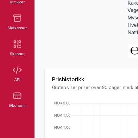
Butikker
Kaka
Vege
Myse
Hvet
Matkasser
Natr
Skanner
Prishistorikk
API
Grafen viser priser over 90 dager, merk at
Økonomi