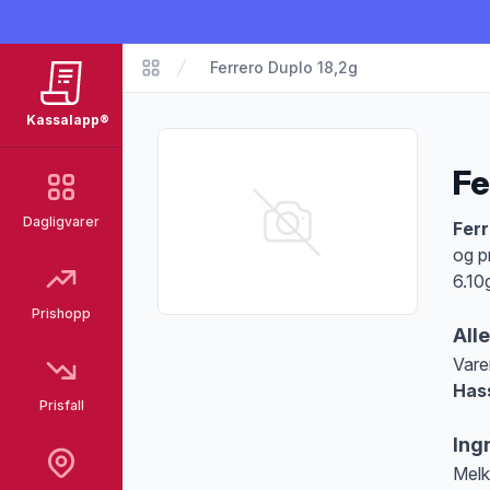
Ferrero Duplo 18,2g
Matvarer
Kassalapp®
Fe
Dagligvarer
Pro
Ferr
og p
6.10
Prishopp
All
Vare
Has
Prisfall
Merk
Ing
Melk