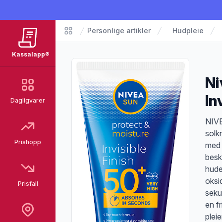
Personlige artikler
Hudpleie
Matvarer
Kassalapp®
Ni
In
Dagligvarer
Pro
NIVE
solk
Prishopp
med 
besk
hude
oksid
Prisfall
seku
en f
plei