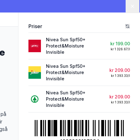
Lu
Priser
Nivea Sun Spf50+
kr 199.00
Protect&Moisture
re
kr 1 326.67/l
Invisible
Nivea Sun Spf50+
kr 209.00
Protect&Moisture
kr 1 393.33/l
Invisible
Nivea Sun Spf50+
kr 209.00
Protect&Moisture
kr 1 393.33/l
Invisible
 på
ir
også