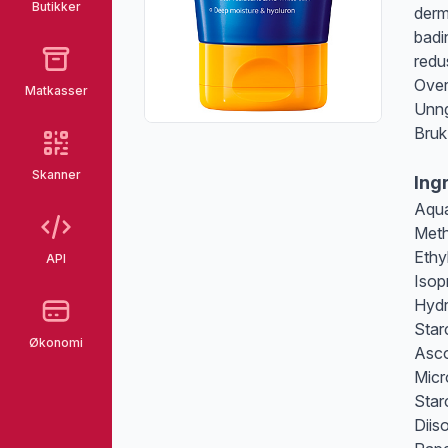
Butikker
derma
badi
redu
Over
Matkasser
Unng
Bruk
Skanner
Ing
Aqua
Meth
Ethy
API
Isop
Hydr
Star
Økonomi
Asco
Micr
Star
Diis