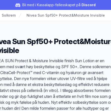
Bli med i Kassalapp-fellesskapet på
Discord
Solkrem
Nivea Sun Spf50+ Protect&Moisture Invisible
vea Sun Spf50+ Protect&Moistu
visible
duktbeskrivelse
A SUN Protect & Moisture Invisible finish Sun Lotion er en
rem med svært høy beskyttelse og SPF 50+. Denne solkremen
CitraCell-Protect™ med C-vitamin og hyaluron gir avansert
yttelse. Den nye formelen virker utover UV-filtre ved å hjelpe
n med å danne et ekstra beskyttelseslag og effektivt redusere
ativt stress på cellenivå (in vitro). I tillegg absorberes formelen
nder og gir dyp fuktighet uten å etterlate en hvit film noe som g
risk og myk følelse på huden. Nyt effektiv solbeskyttelse som 
er huden din! Den milde formelen passer for alle hudtyper og er