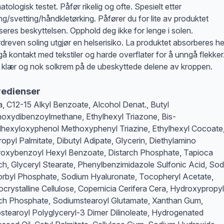
tologisk testet. Påfør rikelig og ofte. Spesielt etter
ng/svetting/håndkletørking. Påfører du for lite av produktet
seres beskyttelsen. Opphold deg ikke for lenge i solen.
dreven soling utgjør en helserisiko. La produktet absorberes hel
å kontakt med tekstiler og harde overflater for å unngå flekker
 klær og nok solkrem på de ubeskyttede delene av kroppen.
redienser
, C12-15 Alkyl Benzoate, Alcohol Denat., Butyl
oxydibenzoylmethane, Ethylhexyl Triazone, Bis-
lhexyloxyphenol Methoxyphenyl Triazine, Ethylhexyl Cocoate
ropyl Palmitate, Dibutyl Adipate, Glycerin, Diethylamino
oxybenzoyl Hexyl Benzoate, Distarch Phosphate, Tapioca
ch, Glyceryl Stearate, Phenylbenzimidazole Sulfonic Acid, So
rbyl Phosphate, Sodium Hyaluronate, Tocopheryl Acetate,
ocrystalline Cellulose, Copernicia Cerifera Cera, Hydroxypropyl
ch Phosphate, Sodiumstearoyl Glutamate, Xanthan Gum,
ostearoyl Polyglyceryl-3 Dimer Dilinoleate, Hydrogenated