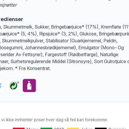
asjnøtter
at denne informasjonen er bare til informasjon, sjekk pakkningen og innholdsbesk
redienser
, Skummetmelk, Sukker, Bringebærjuice* (17%), Kremfløte (1
bærjuice* (5, 4%), Ripsjuice* (3, 2%), Glukose, Bringebærpurè
 Skummetmelkpulver, Stabilisator (Guarkjernemel, Pektin,
ulosegummi, Johannesbrødkjernemel), Emulgator (Mono- Og
yserider Av Fettsyrer), Fargestoff (Rødbetfarge), Naturlige
aer, Surhetsregulerende Middel (Sitronsyre), Sort Gulrotjuice 
ljekorn. * Fra Konsentrat.
 vi ikke innhenter priser hver dag så feil kan forekomme.