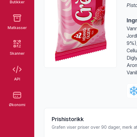
Butikker
Pist
Merk
Ing
Matkasser
Vann
Jord
9%),
Cell
Skanner
Digl
Arom
Vani
API
Økonomi
Prishistorikk
Grafen viser priser over 90 dager, merk at