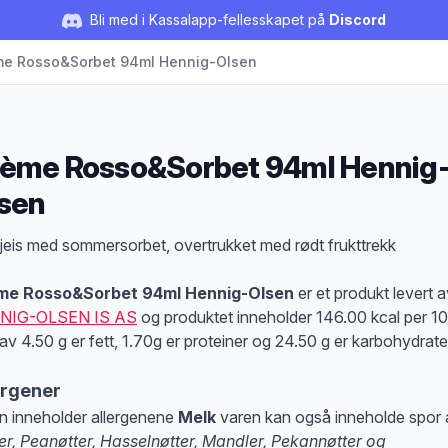
Bli med i Kassalapp-fellesskapet på
Discord
me Rosso&Sorbet 94ml Hennig-Olsen
ème Rosso&Sorbet 94ml Hennig
sen
duktbeskrivelse
ljeis med sommersorbet, overtrukket med rødt frukttrekk
me Rosso&Sorbet 94ml Hennig-Olsen
er et produkt levert a
NIG-OLSEN IS AS
og produktet inneholder 146.00 kcal per 1
av 4.50 g er fett, 1.70g er proteiner og 24.50 g er karbohydrate
ergener
n inneholder allergenene
Melk
varen kan også inneholde spor 
er, Peanøtter, Hasselnøtter, Mandler, Pekannøtter og