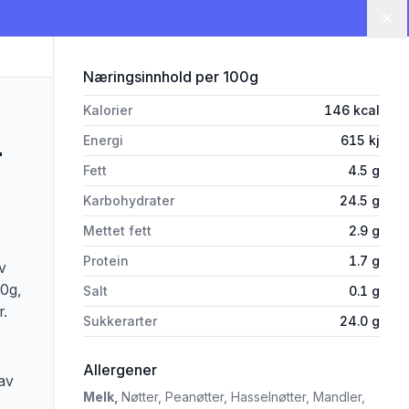
Lu
for 'Crème Rosso&Sorbet 94ml
Næringsinnhold
per 100g
Kalorier
146
kcal
Energi
615
kj
-
Fett
4.5
g
Karbohydrater
24.5
g
Mettet fett
2.9
g
Protein
1.7
g
v
00g,
Salt
0.1
g
r.
Sukkerarter
24.0
g
i 'Crème Rosso&Sorbet 94ml Hennig
Allergener
av
Melk,
Nøtter,
Peanøtter,
Hasselnøtter,
Mandler,