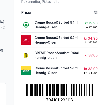
Pekannøtter,
Pistasjnøtter
rivelsen nøye om du har allergier, vi tar forbehold om at det kan være feil i da
Priser
1%),
Crème Rosso&Sorbet 94ml
kr 19.90
 (2,
Hennig-Olsen
kr 211.70/l
Crème Rosso&Sorbet 94ml
kr 34.90
Hennig-Olsen
kr 371.28/l
og
CRÈME Rosso&sorbet 94ml
kr 37.00
hennig-olsen
Crème Rosso&Sorbet 94ml
kr 38.00
Hennig-Olsen
kr 404.26/l
7041011232113