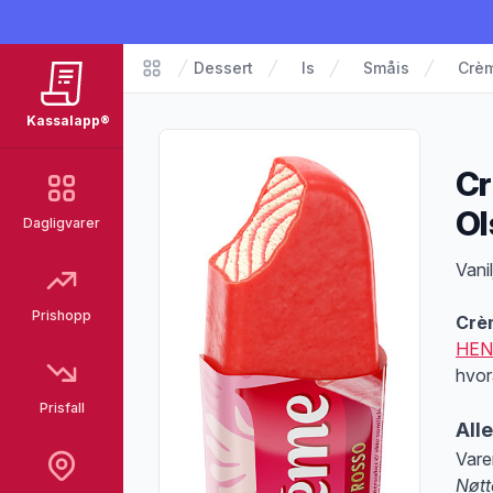
Dessert
Is
Småis
Crè
Matvarer
Kassalapp®
Cr
Ol
Dagligvarer
Pro
Vani
Prishopp
Crè
HEN
hvor
Prisfall
All
Vare
Nøtt