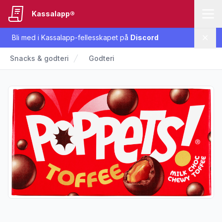
Kassalapp®
Bli med i Kassalapp-fellesskapet på
Discord
Lukk
Snacks & godteri
Godteri