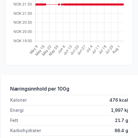
for 'Poppets! Toffee 39g'
Næringsinnhold
per 100g
Kalorier
476
kcal
Energi
1,997
kj
Fett
21.7
g
Karbohydrater
66.4
g