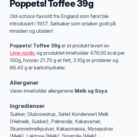
Poppets! Toffee 39g
Produktbeskrivelse
Old-school-favoritt fra England som først ble
introdusert i 1937. Søtsaker som smaker godt på
innsiden og utsiden!
Poppets! Toffee 39g
er et produkt levert av
Lime nordic
og produktet inneholder 476.00 kcal per
100g, hvorav 21.70 g er fett, 3.10g er proteiner og
66.40 g er karbohydrater.
Allergener
Varen inneholder allergenene
Melk og Soya
Merk
at denne informasjonen er bare til informasjon, sjekk pakkningen og 
Ingredienser
Sukker, Glukosesirup, Søtet Kondensert Melk
(Helmelk, Sukker), Palmeolje, Kakaosmør,
Skummetmelkpulver, Kakaomasse, Mysepulver
(Melk), Laktose (Melk), Smørolje (Melk),