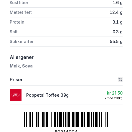
Kostfiber
1.6
g
Mettet fett
12.4
g
Protein
3.1
g
Salt
0.3
g
Sukkerarter
55.5
g
i 'Poppets! Toffee 39g'
Allergener
Melk,
Soya
Priser
kr 21.50
Poppets! Toffee 39g
kr 551.28/kg