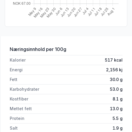
for 'Takis Queso Vulcano 100g'
Næringsinnhold
per 100g
Kalorier
517
kcal
Energi
2,156
kj
Fett
30.0
g
Karbohydrater
53.0
g
Kostfiber
8.1
g
Mettet fett
13.0
g
Protein
5.5
g
Salt
1.9
g