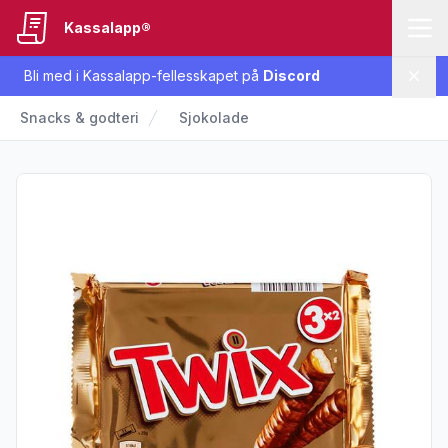
Kassalapp®
Bli med i Kassalapp-fellesskapet på
Discord
Lukk
Snacks & godteri
Sjokolade