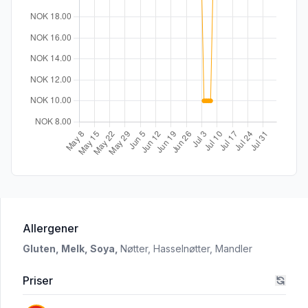
i 'Twix 3-pk'
Allergener
Gluten,
Melk,
Soya,
Nøtter,
Hasselnøtter,
Mandler
Priser