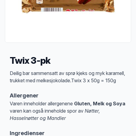
Twix 3-pk
Produktbeskrivelse
Deilig bar sammensatt av sprø kjeks og myk karamell,
trukket med melkesjokolade.Twix 3 x 50g = 150g
Allergener
Varen inneholder allergenene
Gluten, Melk og Soya
varen kan også inneholde spor av
Nøtter,
Hasselnøtter og Mandler
Merk
at denne informasjonen er bare til informasjon, sjekk pakkningen og 
Ingredienser