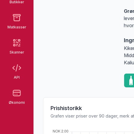
Butikker
Grøn
leve
hvor
Matkasser
Ing
Kike
Skanner
Midd
Kali
API
Økonomi
Prishistorikk
Grafen viser priser over 90 dager, merk at