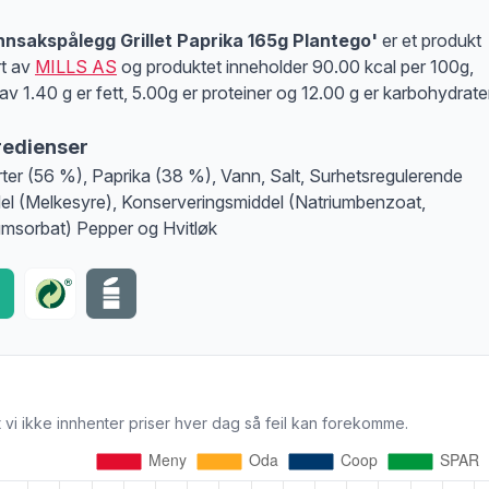
nsakspålegg Grillet Paprika 165g Plantego'
er et produkt
rt av
MILLS AS
og produktet inneholder 90.00 kcal per 100g,
av 1.40 g er fett, 5.00g er proteiner og 12.00 g er karbohydrate
redienser
rter (56 %), Paprika (38 %), Vann, Salt, Surhetsregulerende
el (Melkesyre), Konserveringsmiddel (Natriumbenzoat,
umsorbat) Pepper og Hvitløk
 vi ikke innhenter priser hver dag så feil kan forekomme.