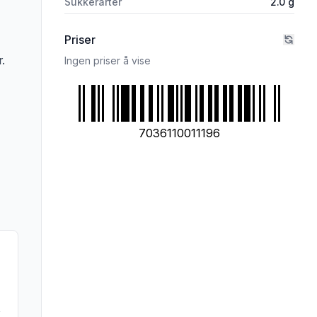
Sukkerarter
2.0
g
Priser
r.
Ingen priser å vise
7036110011196