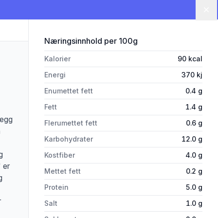
Lu
for 'Grønnsakspålegg Grillet P
Næringsinnhold
per 100g
Kalorier
90
kcal
Energi
370
kj
Enumettet fett
0.4
g
Fett
1.4
g
legg
Flerumettet fett
0.6
g
å
Karbohydrater
12.0
g
g
Kostfiber
4.0
g
' er
Mettet fett
0.2
g
g
Protein
5.0
g
r
Salt
1.0
g