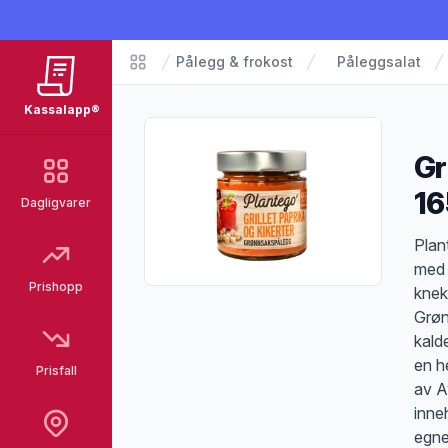
Pålegg & frokost
Påleggsalat
Matvarer
Kassalapp®
Gr
16
Dagligvarer
Pro
Plan
med 
Prishopp
knek
Grøn
kalde
en h
Prisfall
av A
inne
egne