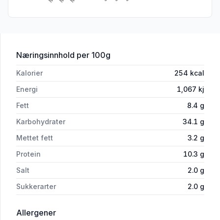
for 'Slegge Pizza m/Chili Salami 375g 
Næringsinnhold
per 100g
Kalorier
254
kcal
Energi
1,067
kj
Fett
8.4
g
Karbohydrater
34.1
g
Mettet fett
3.2
g
Protein
10.3
g
Salt
2.0
g
Sukkerarter
2.0
g
i 'Slegge Pizza m/Chili Salami 375g Ask'
Allergener