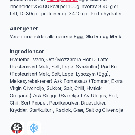
inneholder 254.00 kcal per 100g, hvorav 8.40 g er
fett, 10.30g er proteiner og 34.10 g er karbohydrater.
Allergener
Varen inneholder allergenene
Egg, Gluten og Melk
Merk
at denne informasjonen er bare til informasjon, sjekk pakkningen og 
Ingredienser
Hvetemel, Vann, Ost (Mozzarella Fior Di Latte
(Pasteurisert Melk, Salt, Løpe, Syrekultur) Rød Ku
(Pasteurisert Melk, Salt, Løpe, Lysozym (Egg),
Melkesyrebakterier) Ask Tomatsaus (Tomater, Extra
Virgin Olivenolje, Sukker, Salt, Chilli, Hvitløk,
Oregano.) Ask Slegge (Svinekjøtt Av Utegris, Salt,
Chili, Sort Pepper, Paprikapulver, Druesukker,
Krydder, Startkultur), Rødløk, Gjær, Salt og Olivenolje.