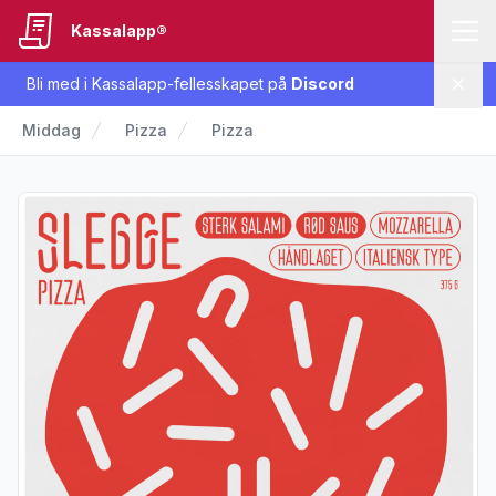
Kassalapp®
Bli med i Kassalapp-fellesskapet på
Discord
Lukk
Middag
Pizza
Pizza