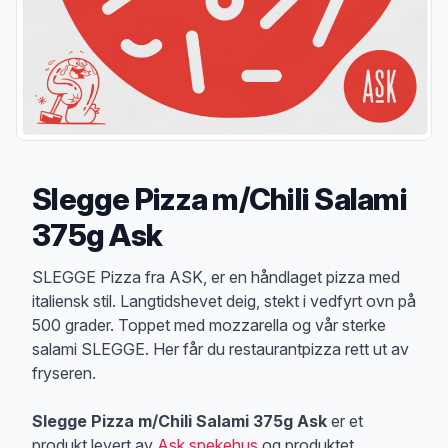
Slegge Pizza m/Chili Salami
375g Ask
Produktbeskrivelse
SLEGGE Pizza fra ASK, er en håndlaget pizza med
italiensk stil. Langtidshevet deig, stekt i vedfyrt ovn på
500 grader. Toppet med mozzarella og vår sterke
salami SLEGGE. Her får du restaurantpizza rett ut av
fryseren.
Slegge Pizza m/Chili Salami 375g Ask
er et
produkt levert av
Ask spekehus
og produktet