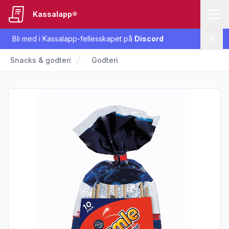
Kassalapp®
Bli med i Kassalapp-fellesskapet på
Discord
Lukk
Snacks & godteri
Godteri