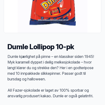
Dumle Lollipop 10-pk
Produktbeskrivelse
Dumle kjærlighet på pinne – en klassiker siden 1945!
Myk karamell dyppet i deilig melkesjokolade – hvor
langt klarer du og strekke den? Her i en godteripose
med 10 innpakkede slikkepinner. Passer godt til
bursdag og halloween.
All Fazer-sjokolade er laget av 100% sporbar og
ansvarlig produsert kakao. Dumle er også gelatinfri.