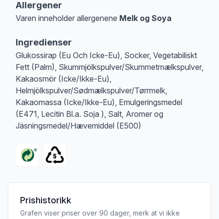
Allergener
Varen inneholder allergenene
Melk og Soya
Merk
at denne informasjonen er bare til informasjon, sjekk pakkningen og 
Ingredienser
Glukossirap (Eu Och Icke-Eu), Socker, Vegetabiliskt
Fett (Palm), Skummjölkspulver/Skummetmælkspulver,
Kakaosmör (Icke/Ikke-Eu),
Helmjölkspulver/Sødmælkspulver/Tørrmelk,
Kakaomassa (Icke/Ikke-Eu), Emulgeringsmedel
(E471, Lecitin Bl.a. Soja ), Salt, Aromer og
Jäsningsmedel/Hævemiddel (E500)
Prishistorikk
Grafen viser priser over 90 dager, merk at vi ikke