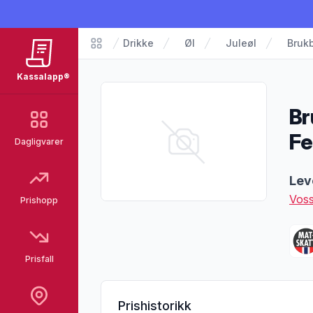
Drikke
Øl
Juleøl
Brukb
Matvarer
Kassalapp®
Br
Fe
Dagligvarer
Pro
Lev
Voss
Prishopp
Prisfall
Prishistorikk