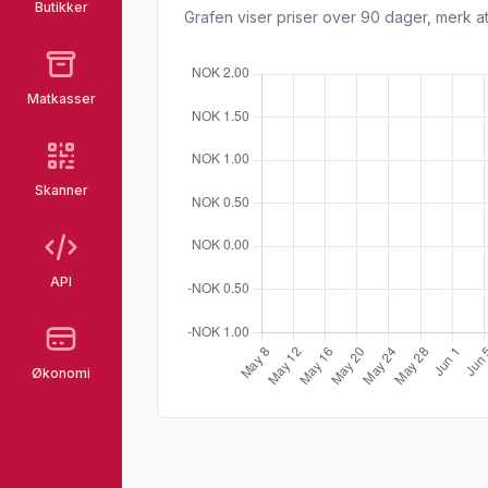
Butikker
Grafen viser priser over 90 dager, merk at
Matkasser
Skanner
API
Økonomi