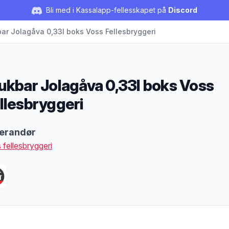
Bli med i Kassalapp-fellesskapet på
Discord
ar Jolagåva 0,33l boks Voss Fellesbryggeri
ukbar Jolagåva 0,33l boks Voss
llesbryggeri
duktbeskrivelse
erandør
 fellesbryggeri