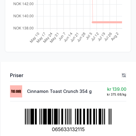
Priser
kr 139.00
Cinnamon Toast Crunch 354 g
kr 375.68/kg
065633132115