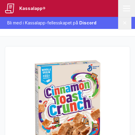
Kassalapp®
Bli med i Kassalapp-fellesskapet på
Discord
Lukk