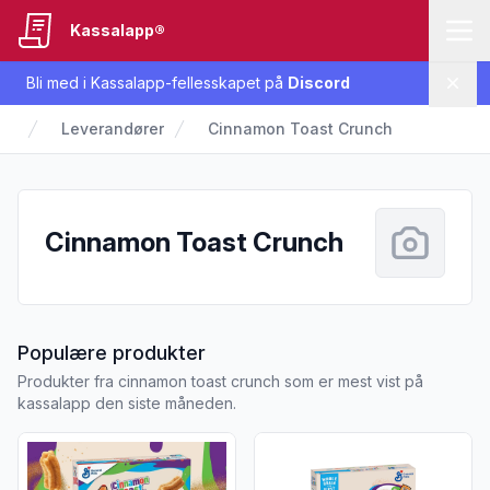
Kassalapp®
Bli med i Kassalapp-fellesskapet på
Discord
Lukk
Leverandører
Cinnamon Toast Crunch
Cinnamon Toast Crunch
fra Cinnamon Toast Crunch
Populære produkter
Produkter fra cinnamon toast crunch som er mest vist på
kassalapp den siste måneden.
Vis flere detaljer for produktet "Cinnamon Toast Crunch 
Vis flere detaljer for produk