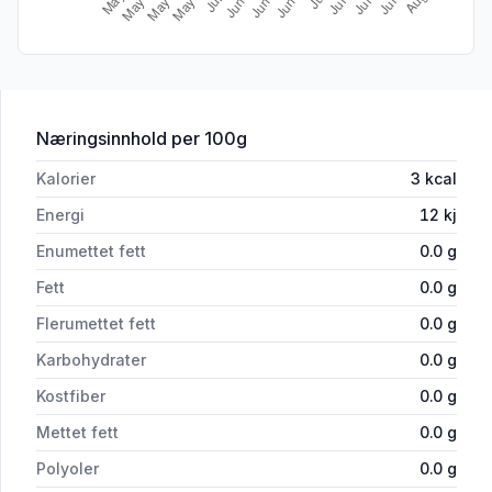
for 'Mack Move Original Zero 0,33l'
Næringsinnhold
per 100g
Kalorier
3
kcal
Energi
12
kj
Enumettet fett
0.0
g
Fett
0.0
g
Flerumettet fett
0.0
g
Karbohydrater
0.0
g
Kostfiber
0.0
g
Mettet fett
0.0
g
Polyoler
0.0
g