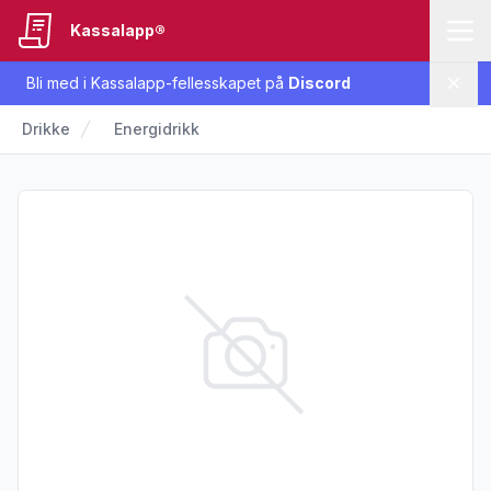
Kassalapp®
Bli med i Kassalapp-fellesskapet på
Discord
Lukk
Drikke
Energidrikk