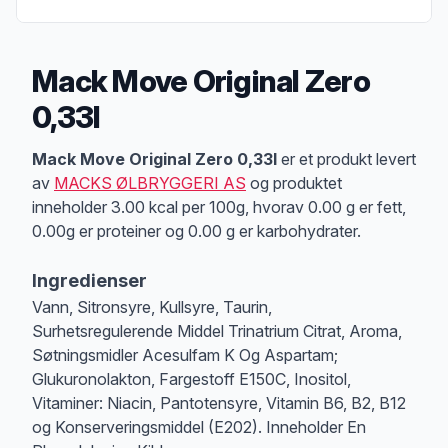
Mack Move Original Zero
0,33l
Produktbeskrivelse
Mack Move Original Zero 0,33l
er et produkt levert
av
MACKS ØLBRYGGERI AS
og produktet
inneholder 3.00 kcal per 100g, hvorav 0.00 g er fett,
0.00g er proteiner og 0.00 g er karbohydrater.
Ingredienser
Vann, Sitronsyre, Kullsyre, Taurin,
Surhetsregulerende Middel Trinatrium Citrat, Aroma,
Søtningsmidler Acesulfam K Og Aspartam;
Glukuronolakton, Fargestoff E150C, Inositol,
Vitaminer: Niacin, Pantotensyre, Vitamin B6, B2, B12
og Konserveringsmiddel (E202). Inneholder En