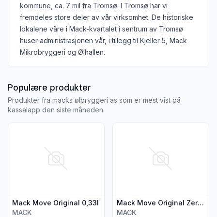
kommune, ca. 7 mil fra Tromsø. I Tromsø har vi
fremdeles store deler av vår virksomhet. De historiske
lokalene våre i Mack-kvartalet i sentrum av Tromsø
huser administrasjonen vår, i tillegg til Kjeller 5, Mack
Mikrobryggeri og Ølhallen.
fra MACKS ØLBRYGGERI AS
Populære produkter
Produkter fra macks ølbryggeri as som er mest vist på
kassalapp den siste måneden.
Vis flere detaljer for produktet "Mack Move Original 0,33l"
Vis flere detaljer for produkt
Mack Move Original 0,33l
Mack Move Original Zero 0,33l
MACK
MACK