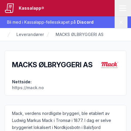
Kassalapp®
Bli med i Kassalapp-fellesskapet på
Discord
Lukk
Leverandører
MACKS ØLBRYGGERI AS
MACKS ØLBRYGGERI AS
Nettside:
https://mack.no
Informasjon om leverandøren
Mack, verdens nordligste bryggeri, ble etablert av
Ludwig Markus Mack i Tromsø i 1877. I dag er selve
bryggeriet lokalisert i Nordkjosbotn i Balsfjord