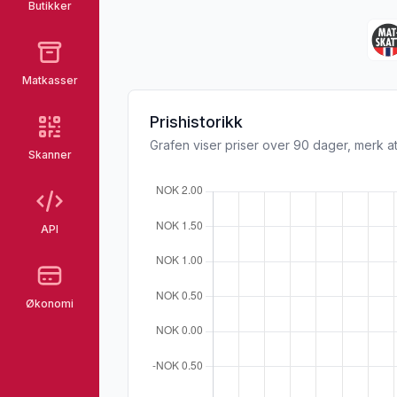
Butikker
Matkasser
Prishistorikk
Grafen viser priser over 90 dager, merk at
Skanner
API
Økonomi