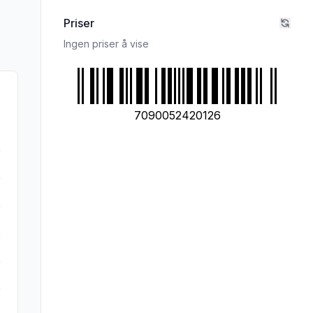
Priser
Ingen priser å vise
7090052420126