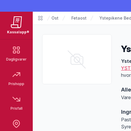
Ost
Fetaost
Ystepikene Bed
Matvarer
Kassalapp®
Ys
Dagligvarer
Pro
Yste
YST
hvor
Prishopp
All
Vare
Merk
Prisfall
Ing
Past
Syre