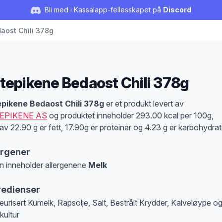
Bli med i Kassalapp-fellesskapet på
Discord
aost Chili 378g
tepikene Bedaost Chili 378g
duktbeskrivelse
pikene Bedaost Chili 378g
er et produkt levert av
EPIKENE AS
og produktet inneholder 293.00 kcal per 100g,
av 22.90 g er fett, 17.90g er proteiner og 4.23 g er karbohydrat
ergener
n inneholder allergenene
Melk
at denne informasjonen er bare til informasjon, sjekk pakkningen og innholdsbesk
redienser
eurisert Kumelk, Rapsolje, Salt, Bestrålt Krydder, Kalveløype o
kultur