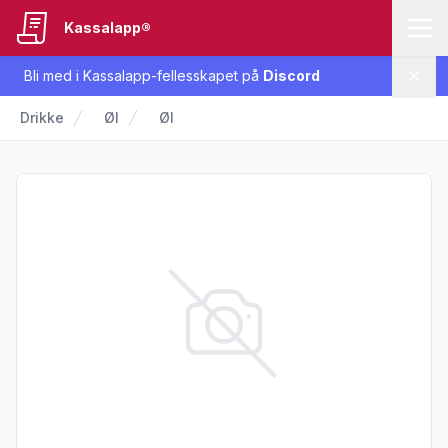
Kassalapp®
Bli med i Kassalapp-fellesskapet på
Discord
Lukk
Drikke
Øl
Øl