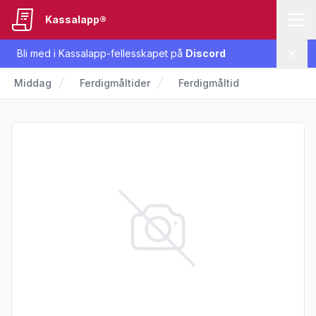
Kassalapp®
Bli med i Kassalapp-fellesskapet på
Discord
Lukk
Middag
Ferdigmåltider
Ferdigmåltid