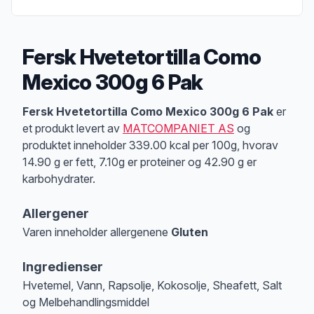
Fersk Hvetetortilla Como
Mexico 300g 6 Pak
Produktbeskrivelse
Fersk Hvetetortilla Como Mexico 300g 6 Pak
er
et produkt levert av
MATCOMPANIET AS
og
produktet inneholder 339.00 kcal per 100g, hvorav
14.90 g er fett, 7.10g er proteiner og 42.90 g er
karbohydrater.
Allergener
Varen inneholder allergenene
Gluten
Merk
at denne informasjonen er bare til informasjon, sjekk pakkningen og 
Ingredienser
Hvetemel, Vann, Rapsolje, Kokosolje, Sheafett, Salt
og Melbehandlingsmiddel