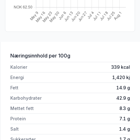
for 'Fersk Hvetetortilla Como Mexico 
Næringsinnhold
per 100g
Kalorier
339
kcal
Energi
1,420
kj
Fett
14.9
g
Karbohydrater
42.9
g
Mettet fett
8.3
g
Protein
7.1
g
Salt
1.4
g
Sukkerarter
1.7
g