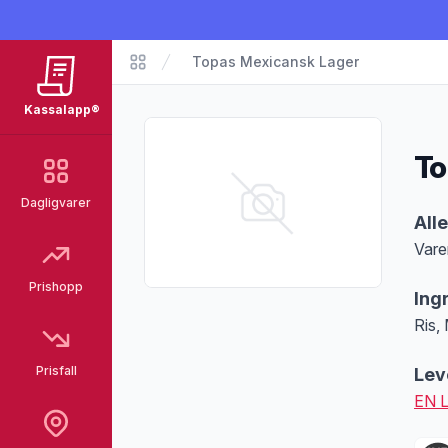
Topas Mexicansk Lager
Matvarer
Kassalapp®
To
Dagligvarer
Pro
All
Vare
Merk
Prishopp
Ing
Ris,
Prisfall
Lev
EN 