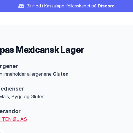
Bli med i Kassalapp-fellesskapet på
Discord
pas Mexicansk Lager
duktbeskrivelse
ergener
n inneholder allergenene
Gluten
at denne informasjonen er bare til informasjon, sjekk pakkningen og innholdsbesk
redienser
 Mais, Bygg og Gluten
erandør
LITEN ØL AS