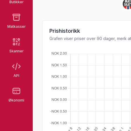
Butikker
Matkasser
Prishistorikk
Grafen viser priser over 90 dager, merk at
Skanner
API
Økonomi