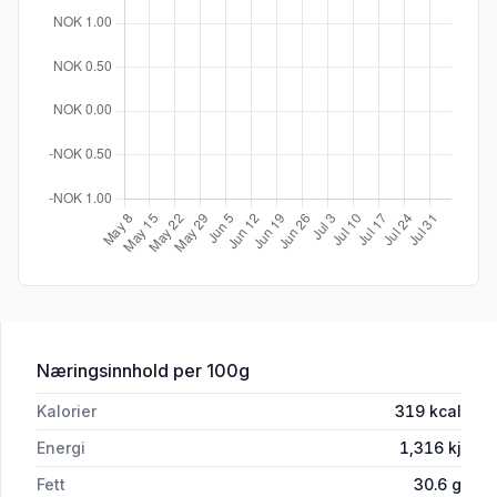
for 'Hvalersalat 180g Nn'
Næringsinnhold
per 100g
Kalorier
319
kcal
Energi
1,316
kj
Fett
30.6
g