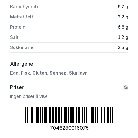
Karbohydrater
9.7
g
Mettet fett
2.2
g
Protein
6.6
g
Salt
1.2
g
Sukkerarter
2.5
g
i 'Hvalersalat 180g Nn'
Allergener
Egg,
Fisk,
Gluten,
Sennep,
Skalldyr
Priser
Ingen priser å vise
7046280016075