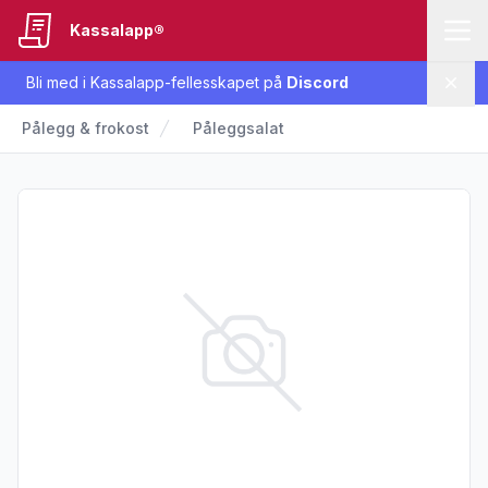
Kassalapp®
Bli med i Kassalapp-fellesskapet på
Discord
Lukk
Pålegg & frokost
Påleggsalat