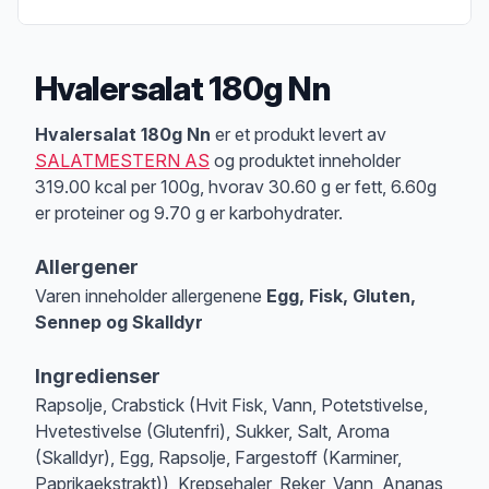
Hvalersalat 180g Nn
Produktbeskrivelse
Hvalersalat 180g Nn
er et produkt levert av
SALATMESTERN AS
og produktet inneholder
319.00 kcal per 100g, hvorav 30.60 g er fett, 6.60g
er proteiner og 9.70 g er karbohydrater.
Allergener
Varen inneholder allergenene
Egg, Fisk, Gluten,
Sennep og Skalldyr
Merk
at denne informasjonen er bare til informasjon, sjekk pakkningen og 
Ingredienser
Rapsolje, Crabstick (Hvit Fisk, Vann, Potetstivelse,
Hvetestivelse (Glutenfri), Sukker, Salt, Aroma
(Skalldyr), Egg, Rapsolje, Fargestoff (Karminer,
Paprikaekstrakt)), Krepsehaler, Reker, Vann, Ananas,