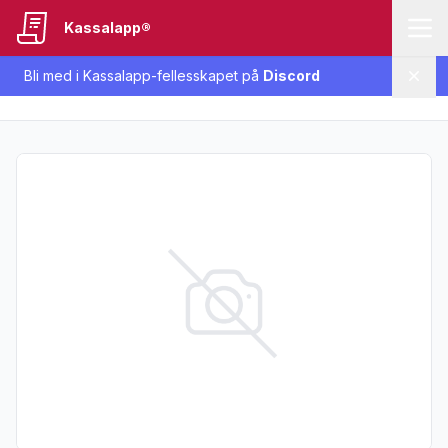
Kassalapp®
Bli med i Kassalapp-fellesskapet på
Discord
Lukk