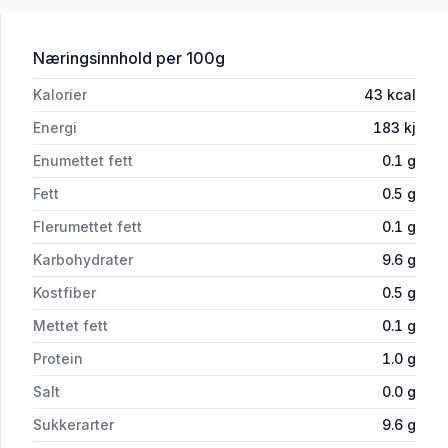
for 'Appelsinjuice m/Fruktkjøtt 1.5l R'
Næringsinnhold
per 100g
Kalorier
43
kcal
Energi
183
kj
Enumettet fett
0.1
g
Fett
0.5
g
Flerumettet fett
0.1
g
Karbohydrater
9.6
g
Kostfiber
0.5
g
Mettet fett
0.1
g
Protein
1.0
g
Salt
0.0
g
Sukkerarter
9.6
g