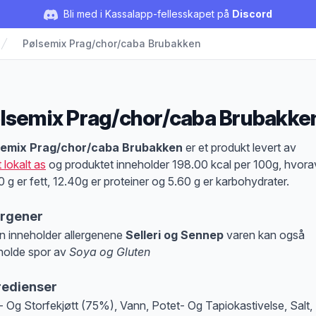
Bli med i Kassalapp-fellesskapet på
Discord
Pølsemix Prag/chor/caba Brubakken
lsemix Prag/chor/caba Brubakke
duktbeskrivelse
semix Prag/chor/caba Brubakken
er et produkt levert av
 lokalt as
og produktet inneholder 198.00 kcal per 100g, hvora
0 g er fett, 12.40g er proteiner og 5.60 g er karbohydrater.
ergener
n inneholder allergenene
Selleri og Sennep
varen kan også
holde spor av
Soya og Gluten
at denne informasjonen er bare til informasjon, sjekk pakkningen og innholdsbesk
redienser
- Og Storfekjøtt (75%), Vann, Potet- Og Tapiokastivelse, Salt,