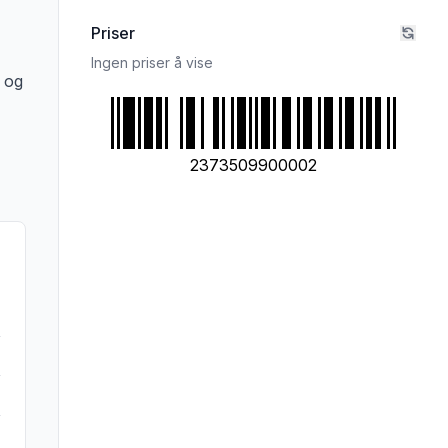
Priser
Ingen priser å vise
0 og
2373509900002