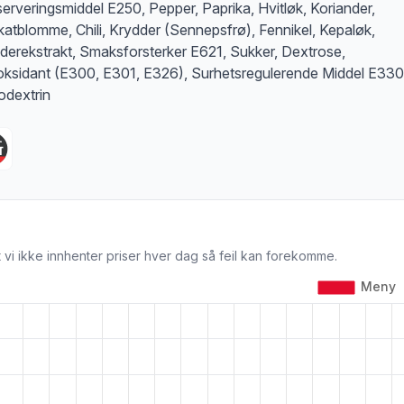
erveringsmiddel E250, Pepper, Paprika, Hvitløk, Koriander,
atblomme, Chili, Krydder (Sennepsfrø), Fennikel, Kepaløk,
derekstrakt, Smaksforsterker E621, Sukker, Dextrose,
oksidant (E300, E301, E326), Surhetsregulerende Middel E33
odextrin
 vi ikke innhenter priser hver dag så feil kan forekomme.