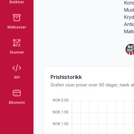
Butikker
Kons
Musk
Kryd
Anti
Matkasser
Malt
Skanner
Prishistorikk
API
Grafen viser priser over 90 dager, merk at
Økonomi