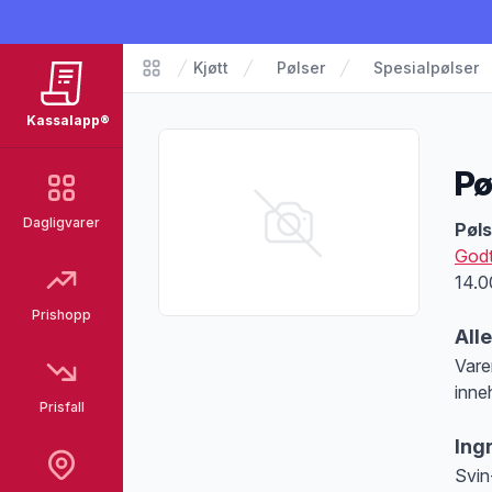
Kjøtt
Pølser
Spesialpølser
Matvarer
Kassalapp®
Pø
Dagligvarer
Pro
Pøl
Godt
14.0
Prishopp
All
Vare
inne
Prisfall
Merk
Ing
Svin