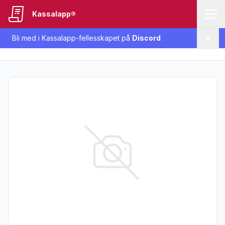
Kassalapp®
Bli med i Kassalapp-fellesskapet på
Discord
Lukk