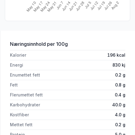
for 'Lomper Ferske 10stk'
Næringsinnhold
per 100g
Kalorier
196
kcal
Energi
830
kj
Enumettet fett
0.2
g
Fett
0.8
g
Flerumettet fett
0.4
g
Karbohydrater
40.0
g
Kostfiber
4.0
g
Mettet fett
0.2
g
Protein
5.0
g