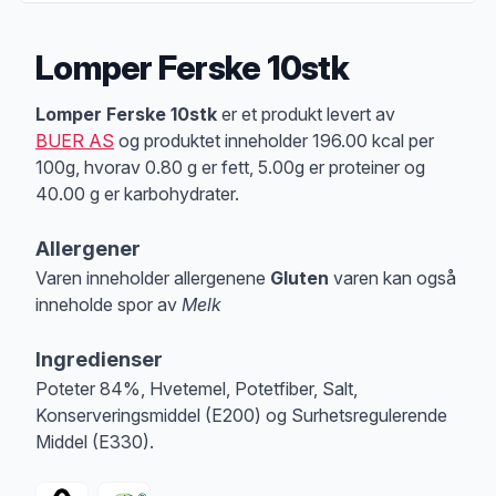
Lomper Ferske 10stk
Produktbeskrivelse
Lomper Ferske 10stk
er et produkt levert av
BUER AS
og produktet inneholder 196.00 kcal per
100g, hvorav 0.80 g er fett, 5.00g er proteiner og
40.00 g er karbohydrater.
Allergener
Varen inneholder allergenene
Gluten
varen kan også
inneholde spor av
Melk
Merk
at denne informasjonen er bare til informasjon, sjekk pakkningen og 
Ingredienser
Poteter 84%, Hvetemel, Potetfiber, Salt,
Konserveringsmiddel (E200) og Surhetsregulerende
Middel (E330).