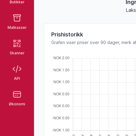
Ing
Butikker
Laks
Matkasser
Prishistorikk
Grafen viser priser over 90 dager, merk at
Skanner
API
Økonomi