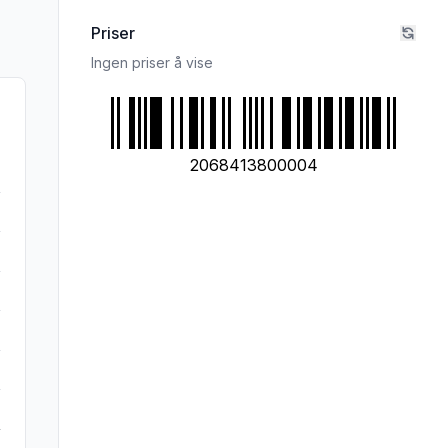
Priser
Ingen priser å vise
2068413800004