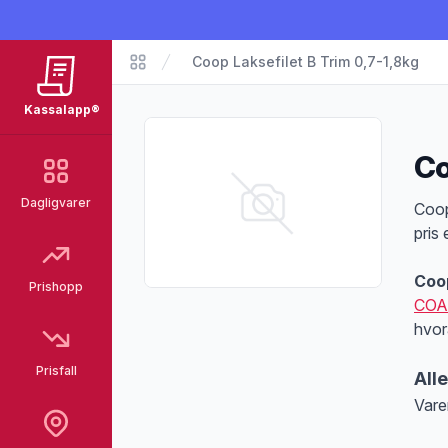
Coop Laksefilet B Trim 0,7-1,8kg
Matvarer
Kassalapp®
Co
Dagligvarer
Pro
Coop
pris
Coop
Prishopp
COA
hvor
Prisfall
All
Vare
Merk