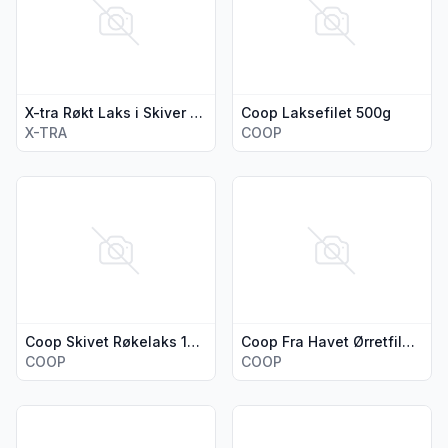
X-tra Røkt Laks i Skiver 190g
Coop Laksefilet 500g
X-TRA
COOP
Vis flere detaljer for produktet "Coop Skivet Røkelaks 100g"
Vis flere detaljer for produkt
Coop Skivet Røkelaks 100g
Coop Fra Havet Ørretfilet med Skinn 500g
COOP
COOP
Vis flere detaljer for produktet "X-tra Røkt Laks Hel Side 7
Vis flere detaljer for produkt