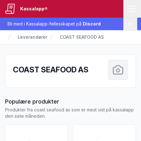
Kassalapp®
Bli med i Kassalapp-fellesskapet på
Discord
Lukk
Leverandører
COAST SEAFOOD AS
COAST SEAFOOD AS
fra COAST SEAFOOD AS
Populære produkter
Produkter fra coast seafood as som er mest vist på kassalapp
den siste måneden.
Vis flere detaljer for produktet "X-tra Røkt Laks i Skiver 190
Vis flere detaljer for produkt