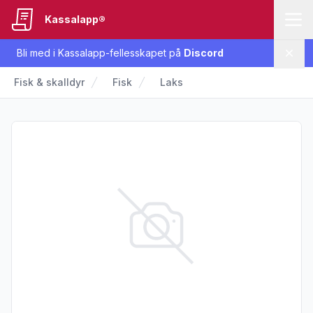
Kassalapp®
Bli med i Kassalapp-fellesskapet på
Discord
Lukk
Fisk & skalldyr
Fisk
Laks