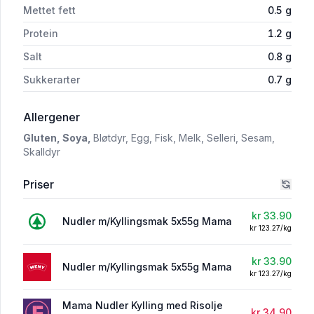
Mettet fett
0.5
g
Protein
1.2
g
Salt
0.8
g
Sukkerarter
0.7
g
i 'Nudler m/Kyllingsmak 5x55g Mama'
Allergener
Gluten,
Soya,
Bløtdyr,
Egg,
Fisk,
Melk,
Selleri,
Sesam,
Skalldyr
Priser
kr 33.90
Nudler m/Kyllingsmak 5x55g Mama
kr 123.27/kg
kr 33.90
Nudler m/Kyllingsmak 5x55g Mama
kr 123.27/kg
Mama Nudler Kylling med Risolje
kr 34.90