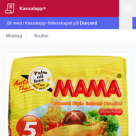
Kassalapp®
Bli med i Kassalapp-fellesskapet på
Discord
Lukk
Middag
Nudler