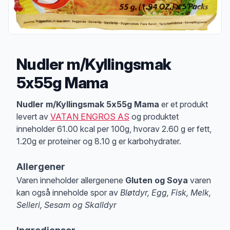
Nudler m/Kyllingsmak
5x55g Mama
Produktbeskrivelse
Nudler m/Kyllingsmak 5x55g Mama
er et produkt
levert av
VATAN ENGROS AS
og produktet
inneholder 61.00 kcal per 100g, hvorav 2.60 g er fett,
1.20g er proteiner og 8.10 g er karbohydrater.
Allergener
Varen inneholder allergenene
Gluten og Soya
varen
kan også inneholde spor av
Bløtdyr, Egg, Fisk, Melk,
Selleri, Sesam og Skalldyr
Merk
at denne informasjonen er bare til informasjon, sjekk pakkningen og 