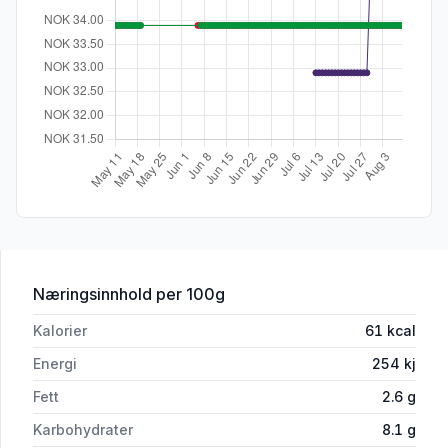
for 'Nudler m/Kyllingsmak 5x55g Mam
Næringsinnhold
per 100g
Kalorier
61
kcal
Energi
254
kj
Fett
2.6
g
Karbohydrater
8.1
g