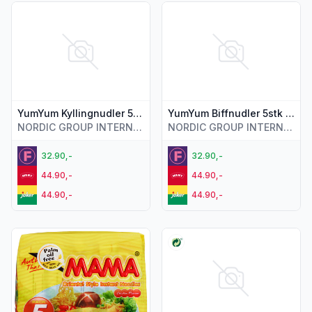
Vis flere detaljer for produktet "YumYum Kyllingnudler 5x60
Vis flere detaljer for produkt
YumYum Kyllingnudler 5x60g
YumYum Biffnudler 5stk x 60g
NORDIC GROUP INTERNATIONAL AS
NORDIC GROUP INTERNATIONAL AS
32.90,-
32.90,-
44.90,-
44.90,-
44.90,-
44.90,-
Vis flere detaljer for produktet "Nudler m/Kyllingsmak 5x5
Vis flere detaljer for produkt