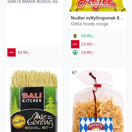
SANTA MARIA NORGE AS
Nudler m/Kyllingsmak 85g Mr.Lee
Orkla foods norge
10.00,-
13.50,-
32.50,-
14.90,-
Vis flere detaljer for produktet "Goreng Nudler 200g Bali Ki
Vis flere detaljer for produkt