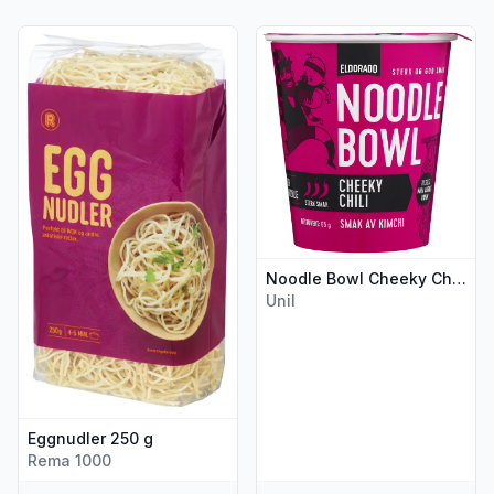
Vis flere detaljer for produktet "Eggnudler 250 g"
Vis flere detaljer for produk
Noodle Bowl Cheeky Chili 65g Eldorado
Unil
Eggnudler 250 g
Rema 1000