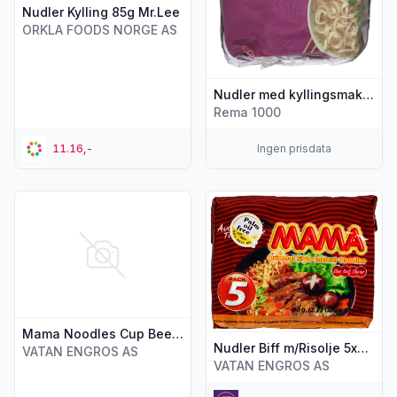
Nudler Kylling 85g Mr.Lee
ORKLA FOODS NORGE AS
Nudler med kyllingsmak 5x85g, 425 g
Rema 1000
11.16,-
Ingen prisdata
Vis flere detaljer for produktet "Mama Noodles Cup Beef Fl
Vis flere detaljer for produkt
Mama Noodles Cup Beef Flavor 70g
Nudler Biff m/Risolje 5x55g Mama
VATAN ENGROS AS
VATAN ENGROS AS