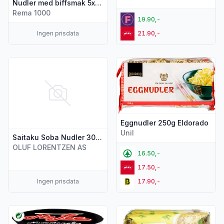
Nudler med biffsmak 5x85g, 425 g
Rema 1000
19.90,-
Ingen prisdata
21.90,-
Vis flere detaljer for produktet "Saitaku Soba Nudler 300g"
Vis flere detaljer for produkt
Eggnudler 250g Eldorado
Unil
Saitaku Soba Nudler 300g
OLUF LORENTZEN AS
16.50,-
17.50,-
Ingen prisdata
17.90,-
Vis flere detaljer for produktet "Nudler i Kopp Kjøttsmak 65
Vis flere detaljer for produkte