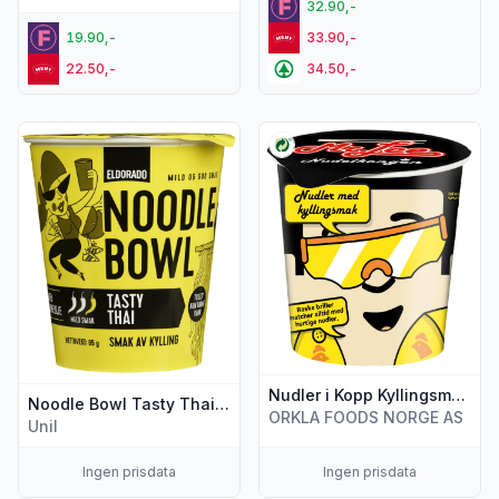
32.90,-
19.90,-
33.90,-
22.50,-
34.50,-
Vis flere detaljer for produktet "Noodle Bowl Tasty Thai 65
Vis flere detaljer for produkt
Nudler i Kopp Kyllingsmak 65g Mr.Lee
Noodle Bowl Tasty Thai 65g Eldorado
ORKLA FOODS NORGE AS
Unil
Ingen prisdata
Ingen prisdata