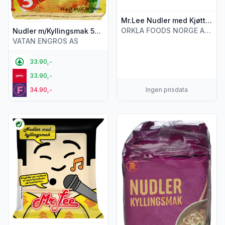
Mr.Lee Nudler med Kjøttsmak 85g
ORKLA FOODS NORGE AS (STABBURET)
Nudler m/Kyllingsmak 5x55g Mama
VATAN ENGROS AS
33.90,-
33.90,-
34.90,-
Ingen prisdata
Vis flere detaljer for produktet "Nudler Kylling 85g Mr.Lee"
Vis flere detaljer for produkt