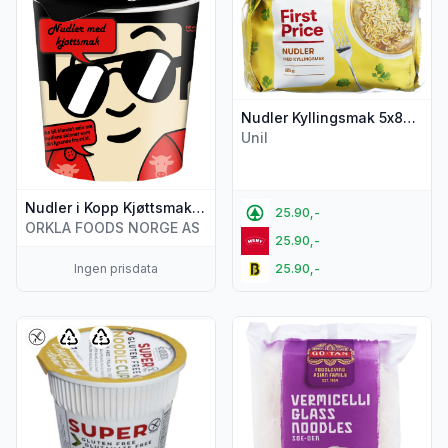
Nudler Kyllingsmak 5x85g First Price
Unil
Nudler i Kopp Kjøttsmak 65g Mr.Lee
25.90,-
ORKLA FOODS NORGE AS
25.90,-
Ingen prisdata
25.90,-
Vis flere detaljer for produktet "Nudler i Kopp Kyllingsmak Gl
Vis flere detaljer for produkt