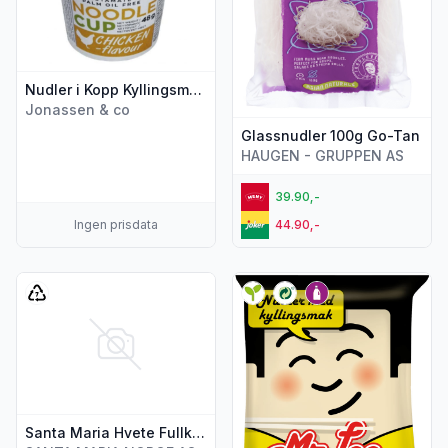
Nudler i Kopp Kyllingsmak Gl.Fri 48g Stahlberg
Jonassen & co
Glassnudler 100g Go-Tan
HAUGEN - GRUPPEN AS
39.90,-
Ingen prisdata
44.90,-
Vis flere detaljer for produktet "Santa Maria Hvete Fullkorn
Vis flere detaljer for produkt
Santa Maria Hvete Fullkornsnudler 200g