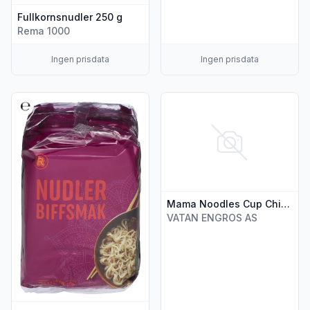
Fullkornsnudler 250 g
Rema 1000
Ingen prisdata
Ingen prisdata
Vis flere detaljer for produktet "Nudler med biffsmak 5x85g,
Vis flere detaljer for produk
Mama Noodles Cup Chicken Flavor 70g
VATAN ENGROS AS