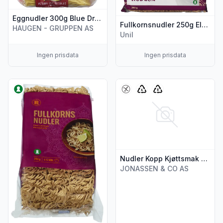
Eggnudler 300g Blue Dragon
Fullkornsnudler 250g Eldorado
HAUGEN - GRUPPEN AS
Unil
Ingen prisdata
Ingen prisdata
Vis flere detaljer for produktet "Fullkornsnudler 250 g"
Vis flere detaljer for produkt
Nudler Kopp Kjøttsmak Glutenfri 70g
JONASSEN & CO AS