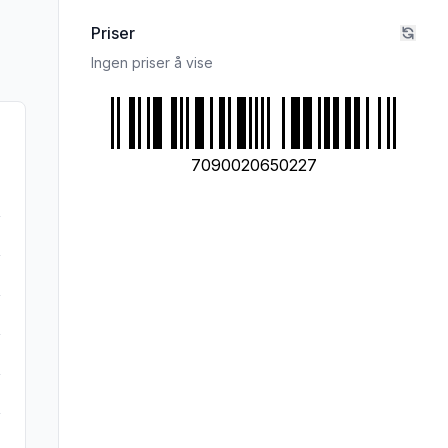
Priser
Ingen priser å vise
7090020650227