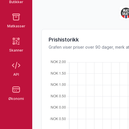
Butikker
Matkasser
Prishistorikk
Grafen viser priser over 90 dager, merk at
Skanner
API
Økonomi