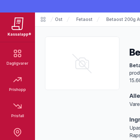
Ost
Fetaost
Betaost 200g 
Matvarer
Kassalapp®
Be
Dagligvarer
Pro
Bet
prod
15.6
Prishopp
All
Vare
Merk
Prisfall
Ing
Upas
Raps