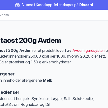
Bli med i Kassalapp-fellesskapet på
Discord
Avdem
taost 200g Avdem
duktbeskrivelse
aost 200g Avdem
er et produkt levert av
Avdem gardsysteri
o
uktet inneholder 250.00 kcal per 100g, hvorav 20.20 g er fett,
0g er proteiner og 1.50 g er karbohydrater.
ergener
n inneholder allergenene
Melk
at denne informasjonen er bare til informasjon, sjekk pakkningen og innholdsbesk
redienser
teurisert Kumjølk, Syrekultur, Løype, Salt, Solsikkeolje,
olje/Sitron, Rognebær og Dill