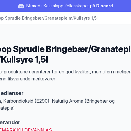
Bli med i Kassalapp-fellesskapet på
Discord
p Sprudle Bringebær/Granateple m/Kullsyre 1,5l
op Sprudle Bringebær/Granatep
Kullsyre 1,5l
duktbeskrivelse
-produktene garanterer for en god kvalitet, men til en rimeliger
 enn tilsvarende merkevarer
redienser
, Karbondioksid (E290), Naturlig Aroma (Bringebær og
ateple)
erandør
EMARK KILDEVANN AS