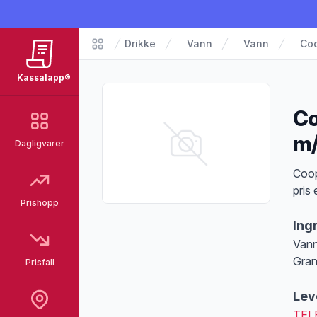
Drikke
Vann
Vann
Coo
Matvarer
Kassalapp®
Co
m/
Dagligvarer
Pro
Coop
pris
Prishopp
Ing
Vann
Gran
Prisfall
Lev
TEL