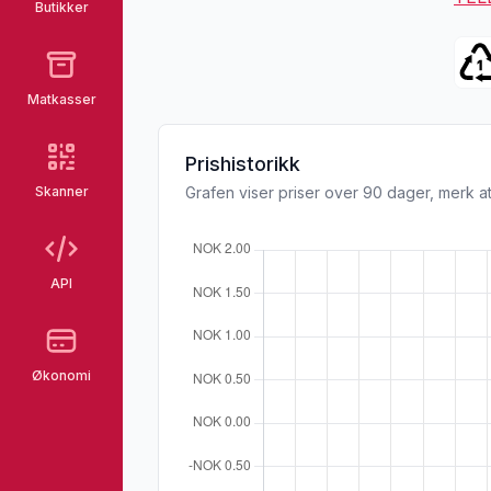
Butikker
Matkasser
Prishistorikk
Skanner
Grafen viser priser over 90 dager, merk at
API
Økonomi