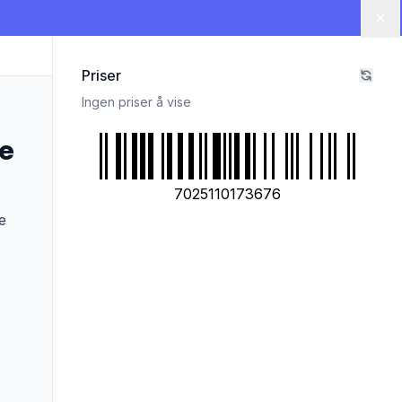
Lu
Priser
Ingen priser å vise
le
7025110173676
e