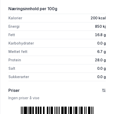
for 'Gryte- Grillkjøt Økologisk Lam Vikj
Næringsinnhold
per 100g
Kalorier
200
kcal
Energi
850
kj
Fett
16.8
g
Karbohydrater
0.0
g
Mettet fett
6.7
g
Protein
28.0
g
Salt
0.0
g
Sukkerarter
0.0
g
Priser
Ingen priser å vise