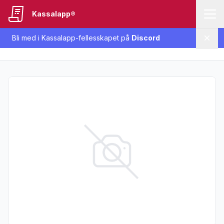
Kassalapp®
Bli med i Kassalapp-fellesskapet på
Discord
Lukk