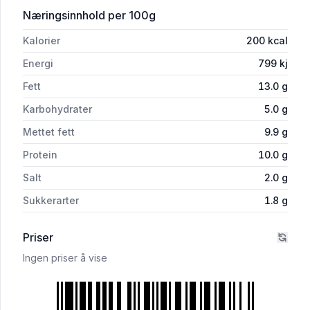
for 'Kjøtpølse Storfe Økologisk'
Næringsinnhold
per 100g
Kalorier
200
kcal
Energi
799
kj
Fett
13.0
g
Karbohydrater
5.0
g
Mettet fett
9.9
g
Protein
10.0
g
Salt
2.0
g
Sukkerarter
1.8
g
Priser
Ingen priser å vise