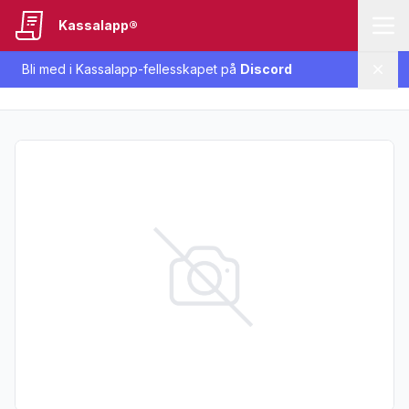
Kassalapp®
Bli med i Kassalapp-fellesskapet på
Discord
Lukk