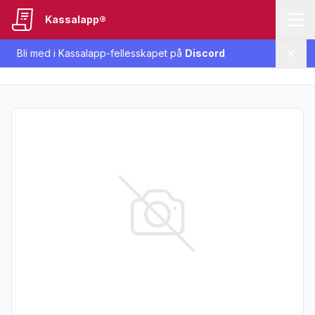
Kassalapp®
Bli med i Kassalapp-fellesskapet på
Discord
Lukk