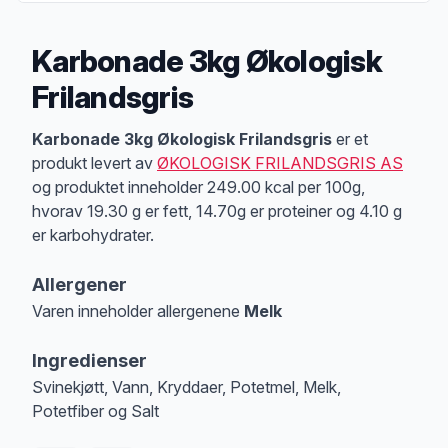
Karbonade 3kg Økologisk
Frilandsgris
Produktbeskrivelse
Karbonade 3kg Økologisk Frilandsgris
er et
produkt levert av
ØKOLOGISK FRILANDSGRIS AS
og produktet inneholder 249.00 kcal per 100g,
hvorav 19.30 g er fett, 14.70g er proteiner og 4.10 g
er karbohydrater.
Allergener
Varen inneholder allergenene
Melk
Merk
at denne informasjonen er bare til informasjon, sjekk pakkningen og 
Ingredienser
Svinekjøtt, Vann, Kryddaer, Potetmel, Melk,
Potetfiber og Salt