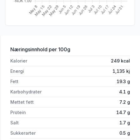
for 'Karbonade 3kg Økologisk Frilands
Næringsinnhold
per 100g
Kalorier
249
kcal
Energi
1,135
kj
Fett
19.3
g
Karbohydrater
4.1
g
Mettet fett
7.2
g
Protein
14.7
g
Salt
1.7
g
Sukkerarter
0.5
g